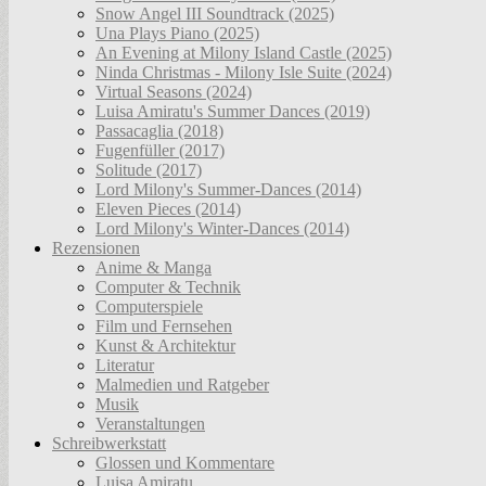
Snow Angel III Soundtrack (2025)
Una Plays Piano (2025)
An Evening at Milony Island Castle (2025)
Ninda Christmas - Milony Isle Suite (2024)
Virtual Seasons (2024)
Luisa Amiratu's Summer Dances (2019)
Passacaglia (2018)
Fugenfüller (2017)
Solitude (2017)
Lord Milony's Summer-Dances (2014)
Eleven Pieces (2014)
Lord Milony's Winter-Dances (2014)
Rezensionen
Anime & Manga
Computer & Technik
Computerspiele
Film und Fernsehen
Kunst & Architektur
Literatur
Malmedien und Ratgeber
Musik
Veranstaltungen
Schreibwerkstatt
Glossen und Kommentare
Luisa Amiratu