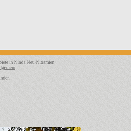
biete in Ninda
Neu-Nitramien
llgemein
amien