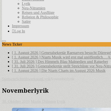
Lyrik
Neu-Nitramien
Reisen und Ausflüge
Religion & Philosophie
Satire
Impressum
Log In
News Ticker
[ 1. August 2026 ]
Generalsekretär Raenarven besucht Dürrege
[ 1. August 2026 ]
Niarts Musik wird erst mal unöffentlich…
A
[ 31. Juli 2026 ]
Des Himmels Blau
Malmedien und Ratgeber
[ 31. Juli 2026 ]
Generalsekretär stellt Streichliste vor
Neu-Nitr
[ 1. August 2026 ]
Die Niarts Charts im August 2026
Musik
Startseite
Schreibwerkstatt
Lyrik
Novemberlyrik
Novemberlyrik
30. Oktober 2019
Martin Dühning
Lyrik