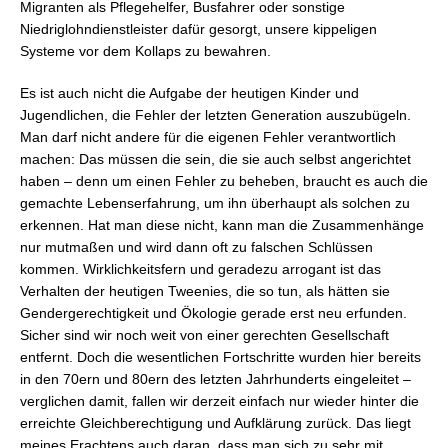
Migranten als Pflegehelfer, Busfahrer oder sonstige
Niedriglohndienstleister dafür gesorgt, unsere kippeligen
Systeme vor dem Kollaps zu bewahren.
Es ist auch nicht die Aufgabe der heutigen Kinder und
Jugendlichen, die Fehler der letzten Generation auszubügeln.
Man darf nicht andere für die eigenen Fehler verantwortlich
machen: Das müssen die sein, die sie auch selbst angerichtet
haben – denn um einen Fehler zu beheben, braucht es auch die
gemachte Lebenserfahrung, um ihn überhaupt als solchen zu
erkennen. Hat man diese nicht, kann man die Zusammenhänge
nur mutmaßen und wird dann oft zu falschen Schlüssen
kommen. Wirklichkeitsfern und geradezu arrogant ist das
Verhalten der heutigen Tweenies, die so tun, als hätten sie
Gendergerechtigkeit und Ökologie gerade erst neu erfunden.
Sicher sind wir noch weit von einer gerechten Gesellschaft
entfernt. Doch die wesentlichen Fortschritte wurden hier bereits
in den 70ern und 80ern des letzten Jahrhunderts eingeleitet –
verglichen damit, fallen wir derzeit einfach nur wieder hinter die
erreichte Gleichberechtigung und Aufklärung zurück. Das liegt
meines Erachtens auch daran, dass man sich zu sehr mit