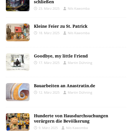
schließen
23. März 2025
Nils Kawomba
Kleine Feier zu St. Patrick
18. März 2025
Nils Kawomba
Goodbye, my little Friend
17. März 2025
Martin Dühning
Bauarbeiten an Anastratin.de
12. März 2025
Martin Dühning
Hunderte von Hausdurchsuchungen
verärgern die Bevölkerung
9. März 2025
Nils Kawomba