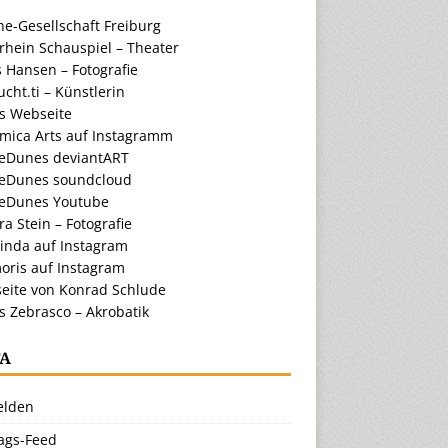
e-Gesellschaft Freiburg
rhein Schauspiel – Theater
 Hansen – Fotografie
cht.ti – Künstlerin
ts Webseite
amica Arts auf Instagramm
eDunes deviantART
eDunes soundcloud
eDunes Youtube
a Stein – Fotografie
inda auf Instagram
oris auf Instagram
eite von Konrad Schlude
s Zebrasco – Akrobatik
A
lden
rags-Feed