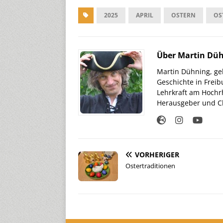
2025
APRIL
OSTERN
OS
Über Martin Dü
Martin Dühning, geb
Geschichte in Freib
Lehrkraft am Hochr
Herausgeber und Ch
VORHERIGER
Ostertraditionen