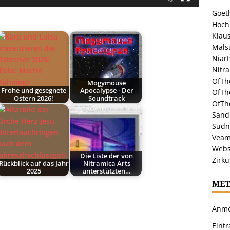
Goeth
Hoch
Klaus
Malsu
Niar
Nitr
OfTh
Mogymouse
Frohe und gesegnete
Apocalypse - Der
OfTh
Ostern 2026!
Soundtrack
OfTh
Sandr
Südn
Veam
Webs
Die Liste der von
Zirku
Rückblick auf das Jahr
Nitramica Arts
2025
unterstützten…
MET
Anme
Eint