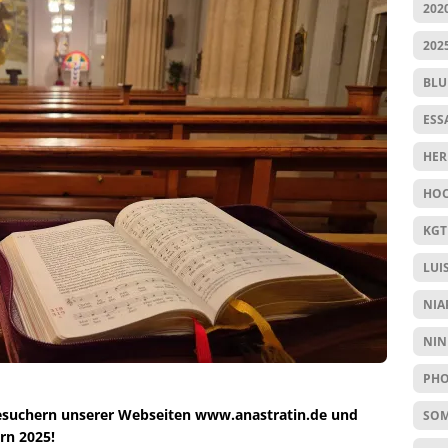
202
202
BL
ESS
HER
HOC
KGT
LUI
NIA
NIN
PHO
esuchern unserer Webseiten www.anastratin.de und
SO
rn 2025!