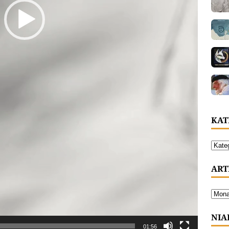
KAT
ART
NIA
01:56