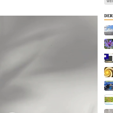
WEI
DER