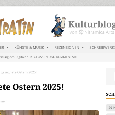
DER
KÜNSTE & MUSIK
REZENSIONEN
SCHREIBWERK
ertung des Digitalen
GLOSSEN UND KOMMENTARE
and
LYRIK
 gesegnete Ostern 2025!
ekretär Raenarven besucht Dürregebiete in Ninda
NEU-
te Ostern 2025!
sik wird erst mal unöffentlich…
ALLGEMEIN
SCH
ts Charts im August 2026
MUSIK
emein
201