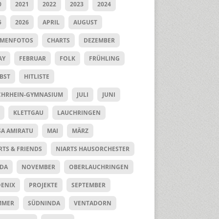
0
2021
2022
2023
2024
5
2026
APRIL
AUGUST
UMENFOTOS
CHARTS
DEZEMBER
AY
FEBRUAR
FOLK
FRÜHLING
BST
HITLISTE
HRHEIN-GYMNASIUM
JULI
JUNI
KLETTGAU
LAUCHRINGEN
SA AMIRATU
MAI
MÄRZ
RTS & FRIENDS
NIARTS HAUSORCHESTER
DA
NOVEMBER
OBERLAUCHRINGEN
ENIX
PROJEKTE
SEPTEMBER
MMER
SÜDNINDA
VENTADORN