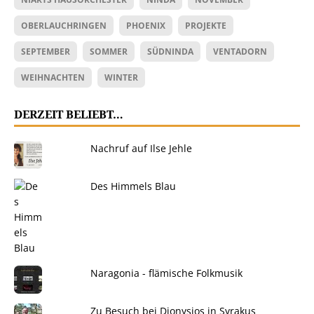
OBERLAUCHRINGEN
PHOENIX
PROJEKTE
SEPTEMBER
SOMMER
SÜDNINDA
VENTADORN
WEIHNACHTEN
WINTER
DERZEIT BELIEBT…
Nachruf auf Ilse Jehle
Des Himmels Blau
Naragonia - flämische Folkmusik
Zu Besuch bei Dionysios in Syrakus