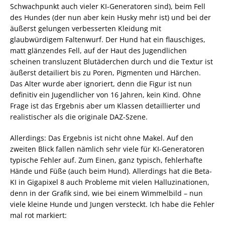
Schwachpunkt auch vieler KI-Generatoren sind), beim Fell
des Hundes (der nun aber kein Husky mehr ist) und bei der
äußerst gelungen verbesserten Kleidung mit
glaubwürdigem Faltenwurf. Der Hund hat ein flauschiges,
matt glänzendes Fell, auf der Haut des Jugendlichen
scheinen transluzent Blutäderchen durch und die Textur ist
äußerst detailiert bis zu Poren, Pigmenten und Härchen.
Das Alter wurde aber ignoriert, denn die Figur ist nun
definitiv ein Jugendlicher von 16 Jahren, kein Kind. Ohne
Frage ist das Ergebnis aber um Klassen detaillierter und
realistischer als die originale DAZ-Szene.
Allerdings: Das Ergebnis ist nicht ohne Makel. Auf den
zweiten Blick fallen nämlich sehr viele für KI-Generatoren
typische Fehler auf. Zum Einen, ganz typisch, fehlerhafte
Hände und Füße (auch beim Hund). Allerdings hat die Beta-
KI in Gigapixel 8 auch Probleme mit vielen Halluzinationen,
denn in der Grafik sind, wie bei einem Wimmelbild – nun
viele kleine Hunde und Jungen versteckt. Ich habe die Fehler
mal rot markiert: