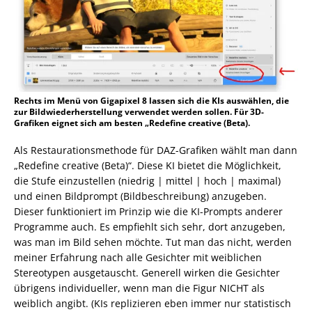
Rechts im Menü von Gigapixel 8 lassen sich die KIs auswählen, die
zur Bildwiederherstellung verwendet werden sollen. Für 3D-
Grafiken eignet sich am besten „Redefine creative (Beta).
Als Restaurationsmethode für DAZ-Grafiken wählt man dann
„Redefine creative (Beta)“. Diese KI bietet die Möglichkeit,
die Stufe einzustellen (niedrig | mittel | hoch | maximal)
und einen Bildprompt (Bildbeschreibung) anzugeben.
Dieser funktioniert im Prinzip wie die KI-Prompts anderer
Programme auch. Es empfiehlt sich sehr, dort anzugeben,
was man im Bild sehen möchte. Tut man das nicht, werden
meiner Erfahrung nach alle Gesichter mit weiblichen
Stereotypen ausgetauscht. Generell wirken die Gesichter
übrigens individueller, wenn man die Figur NICHT als
weiblich angibt. (KIs replizieren eben immer nur statistisch