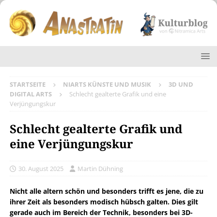
STARTSEITE
NIARTS KÜNSTE UND MUSIK
3D UND
DIGITAL ARTS
Schlecht gealterte Grafik und eine
Verjüngungskur
Schlecht gealterte Grafik und
eine Verjüngungskur
30. August 2025
Martin Dühning
Nicht alle altern schön und besonders trifft es jene, die zu
ihrer Zeit als besonders modisch hübsch galten. Dies gilt
gerade auch im Bereich der Technik, besonders bei 3D-