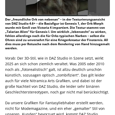
Der „freundliche Ork von nebenan“ – in der Texturierungsansicht
von DAZ Studio 4.6+ – die Basisfigur ist Genesis 1, der Ork-Morph
wurde mit GenX von Victoria 4 importiert. Die Textur stammt von
„Talarian Alien“ für Genesis I. Um wirklich „lebensecht“ zu wirken,
fehlen allerdings noch die für Orks typischen Narben – selbst die
Ohren sind zu unversehrt für eine Kriegerkreatur der Finsternis. All
dies muss per Retusche nach dem Rendering von Hand hinzugemalt
werden.
Vorab: Der 3D-Stil, wie in DAZ Studio in Szene setzt, wirkt
2025 an sich schon ziemlich veraltet. Was 2005 oder 2010
noch als „fotorealistisch“ galt, ist allzu deutlich unschön
künstlich, sozusagen optisch „zombifiziert“. Das gilt leider
auch für viele Nitramica Arts Grafiken, und dabei ist der
große Nachteil von DAZ Studio, die leider sehr binären
Geschlechterstereotypen, noch gar nicht mal berücksichtigt.
Da unsere Grafiken für Fantasyliebhaber erstellt werden,
nicht für Modemagazine, und ein eher „gemalter“ Stil von
unseren „Kunden“ bevorzugt wird, kommt DAZ Studio