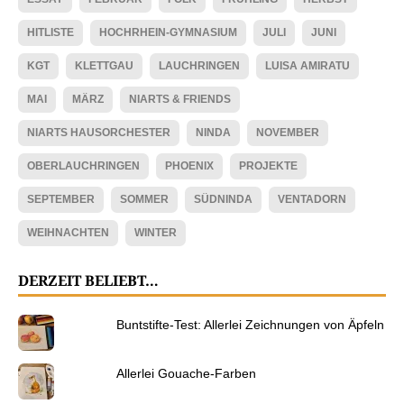
HITLISTE
HOCHRHEIN-GYMNASIUM
JULI
JUNI
KGT
KLETTGAU
LAUCHRINGEN
LUISA AMIRATU
MAI
MÄRZ
NIARTS & FRIENDS
NIARTS HAUSORCHESTER
NINDA
NOVEMBER
OBERLAUCHRINGEN
PHOENIX
PROJEKTE
SEPTEMBER
SOMMER
SÜDNINDA
VENTADORN
WEIHNACHTEN
WINTER
DERZEIT BELIEBT…
Buntstifte-Test: Allerlei Zeichnungen von Äpfeln
Allerlei Gouache-Farben