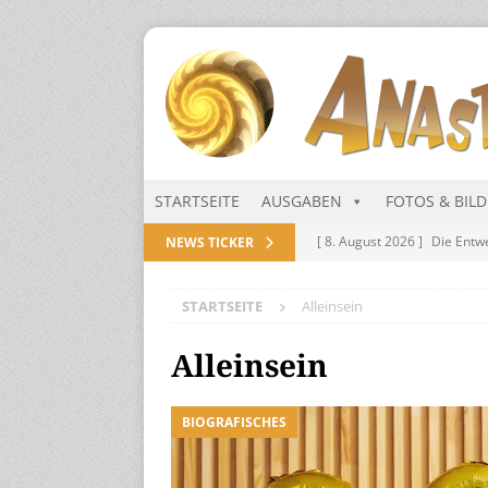
STARTSEITE
AUSGABEN
FOTOS & BIL
[ 8. August 2026 ]
Die Entw
NEWS TICKER
[ 8. August 2026 ]
In den S
STARTSEITE
Alleinsein
[ 1. August 2026 ]
Generals
NITRAMIEN
Alleinsein
[ 1. August 2026 ]
Niarts Mu
BIOGRAFISCHES
[ 1. August 2026 ]
Die Niar