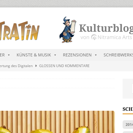
DER
KÜNSTE & MUSIK
REZENSIONEN
SCHREIBWERK
ertung des Digitalen
GLOSSEN UND KOMMENTARE
and
LYRIK
ekretär Raenarven besucht Dürregebiete in Ninda
NEU-
sik wird erst mal unöffentlich…
ALLGEMEIN
SCH
ts Charts im August 2026
MUSIK
201