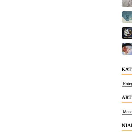
KAT
ART
NIA