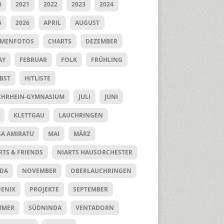
0
2021
2022
2023
2024
5
2026
APRIL
AUGUST
UMENFOTOS
CHARTS
DEZEMBER
AY
FEBRUAR
FOLK
FRÜHLING
BST
HITLISTE
HRHEIN-GYMNASIUM
JULI
JUNI
KLETTGAU
LAUCHRINGEN
SA AMIRATU
MAI
MÄRZ
RTS & FRIENDS
NIARTS HAUSORCHESTER
DA
NOVEMBER
OBERLAUCHRINGEN
ENIX
PROJEKTE
SEPTEMBER
MMER
SÜDNINDA
VENTADORN