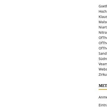
Goeth
Hoch
Klaus
Malsu
Niar
Nitr
OfTh
OfTh
OfTh
Sandr
Südn
Veam
Webs
Zirku
MET
Anme
Eint