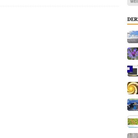
WEI
DER