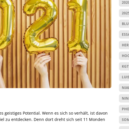
202
202
BL
ESS
HER
HOC
KGT
LUI
NIA
NIN
PHO
 geistiges Potential. Wenn es sich so verhält, ist davon
viel zu entdecken. Denn dort dreht sich seit 11 Monden
SO