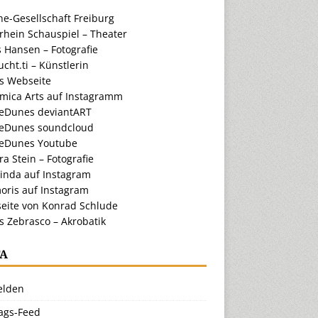
e-Gesellschaft Freiburg
rhein Schauspiel – Theater
 Hansen – Fotografie
cht.ti – Künstlerin
ts Webseite
amica Arts auf Instagramm
eDunes deviantART
eDunes soundcloud
eDunes Youtube
a Stein – Fotografie
inda auf Instagram
oris auf Instagram
eite von Konrad Schlude
s Zebrasco – Akrobatik
A
lden
rags-Feed