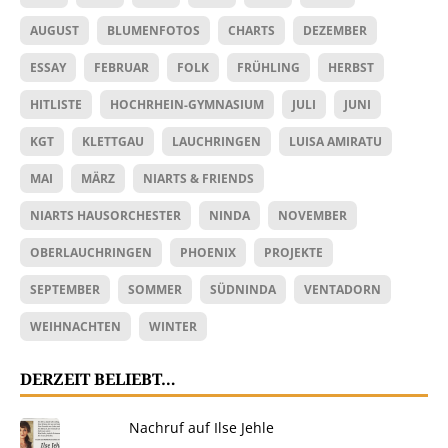
AUGUST
BLUMENFOTOS
CHARTS
DEZEMBER
ESSAY
FEBRUAR
FOLK
FRÜHLING
HERBST
HITLISTE
HOCHRHEIN-GYMNASIUM
JULI
JUNI
KGT
KLETTGAU
LAUCHRINGEN
LUISA AMIRATU
MAI
MÄRZ
NIARTS & FRIENDS
NIARTS HAUSORCHESTER
NINDA
NOVEMBER
OBERLAUCHRINGEN
PHOENIX
PROJEKTE
SEPTEMBER
SOMMER
SÜDNINDA
VENTADORN
WEIHNACHTEN
WINTER
DERZEIT BELIEBT…
Nachruf auf Ilse Jehle