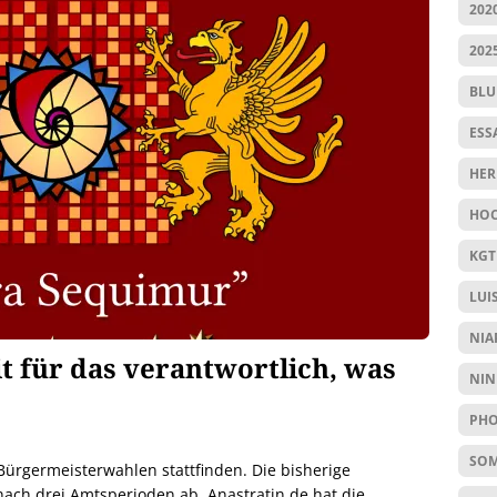
202
202
BL
ESS
HER
HOC
KGT
LUI
NIA
it für das verantwortlich, was
NIN
PHO
SO
Bürgermeisterwahlen stattfinden. Die bisherige
nach drei Amtsperioden ab. Anastratin.de hat die