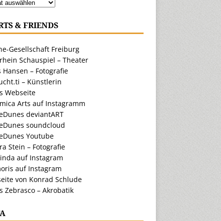
RTS & FRIENDS
e-Gesellschaft Freiburg
rhein Schauspiel – Theater
 Hansen – Fotografie
cht.ti – Künstlerin
ts Webseite
amica Arts auf Instagramm
eDunes deviantART
eDunes soundcloud
eDunes Youtube
a Stein – Fotografie
inda auf Instagram
oris auf Instagram
eite von Konrad Schlude
s Zebrasco – Akrobatik
A