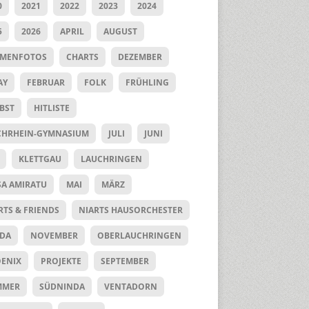
0
2021
2022
2023
2024
5
2026
APRIL
AUGUST
UMENFOTOS
CHARTS
DEZEMBER
AY
FEBRUAR
FOLK
FRÜHLING
BST
HITLISTE
HRHEIN-GYMNASIUM
JULI
JUNI
KLETTGAU
LAUCHRINGEN
SA AMIRATU
MAI
MÄRZ
RTS & FRIENDS
NIARTS HAUSORCHESTER
DA
NOVEMBER
OBERLAUCHRINGEN
ENIX
PROJEKTE
SEPTEMBER
MMER
SÜDNINDA
VENTADORN