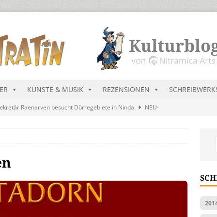
DER
KÜNSTE & MUSIK
REZENSIONEN
SCHREIBWERK
ekretär Raenarven besucht Dürregebiete in Ninda
NEU-
sik wird erst mal unöffentlich…
ALLGEMEIN
s Blau
MALMEDIEN UND RATGEBER
en
tär stellt Streichliste vor
NEU-NITRAMIEN
SCH
ts Charts im August 2026
MUSIK
201