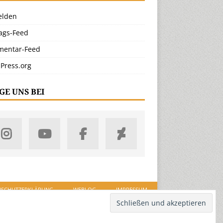
lden
rags-Feed
entar-Feed
Press.org
GE UNS BEI
NSCHUTZERKLÄRUNG
WEBLOG
IMPRESSUM