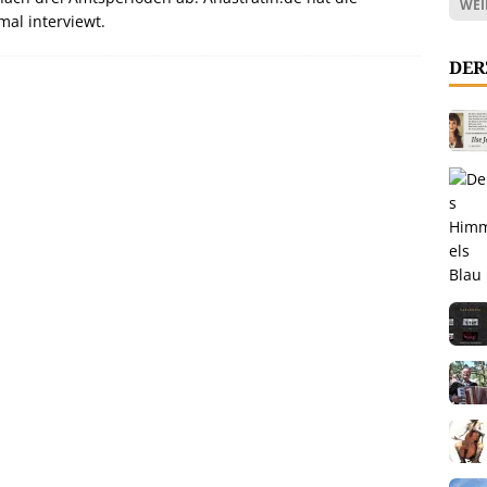
WEI
al interviewt.
DER