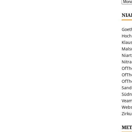
NIA
Goeth
Hoch
Klaus
Malsu
Niar
Nitr
OfTh
OfTh
OfTh
Sandr
Südn
Veam
Webs
Zirku
MET