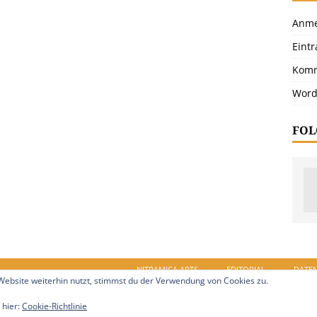
Anme
Eint
Komm
Word
FOL
NITRAMICA ARTS
EDITORIAL
DATE
ebsite weiterhin nutzt, stimmst du der Verwendung von Cookies zu.
in.de. Alle Rechte vorbehalten.
 hier:
Cookie-Richtlinie