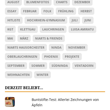
AUGUST
BLUMENFOTOS
CHARTS
DEZEMBER
ESSAY
FEBRUAR
FOLK
FRÜHLING
HERBST
HITLISTE
HOCHRHEIN-GYMNASIUM
JULI
JUNI
KGT
KLETTGAU
LAUCHRINGEN
LUISA AMIRATU
MAI
MÄRZ
NIARTS & FRIENDS
NIARTS HAUSORCHESTER
NINDA
NOVEMBER
OBERLAUCHRINGEN
PHOENIX
PROJEKTE
SEPTEMBER
SOMMER
SÜDNINDA
VENTADORN
WEIHNACHTEN
WINTER
DERZEIT BELIEBT…
Buntstifte-Test: Allerlei Zeichnungen von
Äpfeln