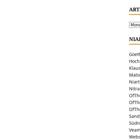
ART
NIA
Goeth
Hoch
Klaus
Malsu
Niar
Nitr
OfTh
OfTh
OfTh
Sandr
Südn
Veam
Webs