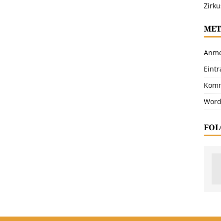
Zirku
MET
Anme
Eint
Komm
Word
FOL