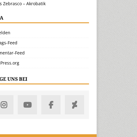
s Zebrasco – Akrobatik
A
lden
rags-Feed
entar-Feed
Press.org
GE UNS BEI