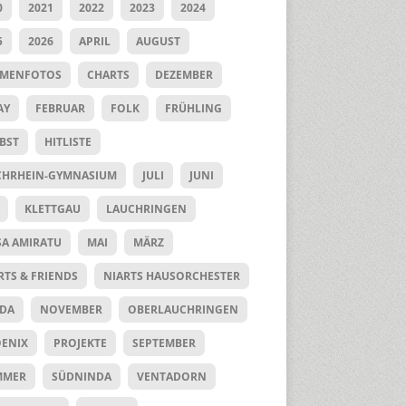
0
2021
2022
2023
2024
5
2026
APRIL
AUGUST
UMENFOTOS
CHARTS
DEZEMBER
AY
FEBRUAR
FOLK
FRÜHLING
BST
HITLISTE
HRHEIN-GYMNASIUM
JULI
JUNI
KLETTGAU
LAUCHRINGEN
SA AMIRATU
MAI
MÄRZ
RTS & FRIENDS
NIARTS HAUSORCHESTER
DA
NOVEMBER
OBERLAUCHRINGEN
ENIX
PROJEKTE
SEPTEMBER
MMER
SÜDNINDA
VENTADORN