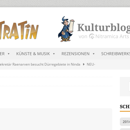
DER
KÜNSTE & MUSIK
REZENSIONEN
SCHREIBWERK
ekretär Raenarven besucht Dürregebiete in Ninda
NEU-
sik wird erst mal unöffentlich…
ALLGEMEIN
s Blau
MALMEDIEN UND RATGEBER
tär stellt Streichliste vor
NEU-NITRAMIEN
SCH
ts Charts im August 2026
MUSIK
201