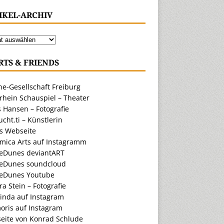
IKEL-ARCHIV
RTS & FRIENDS
e-Gesellschaft Freiburg
rhein Schauspiel – Theater
 Hansen – Fotografie
cht.ti – Künstlerin
ts Webseite
amica Arts auf Instagramm
eDunes deviantART
eDunes soundcloud
eDunes Youtube
a Stein – Fotografie
inda auf Instagram
oris auf Instagram
eite von Konrad Schlude