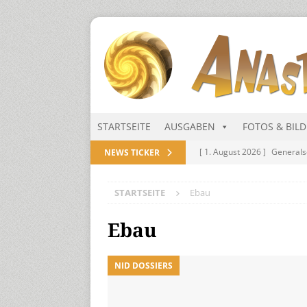
STARTSEITE
AUSGABEN
FOTOS & BIL
[ 1. August 2026 ]
Generals
NEWS TICKER
NITRAMIEN
STARTSEITE
Ebau
[ 1. August 2026 ]
Niarts Mu
[ 31. Juli 2026 ]
Des Himmel
Ebau
[ 31. Juli 2026 ]
Generalsekre
NID DOSSIERS
[ 1. August 2026 ]
Die Niar