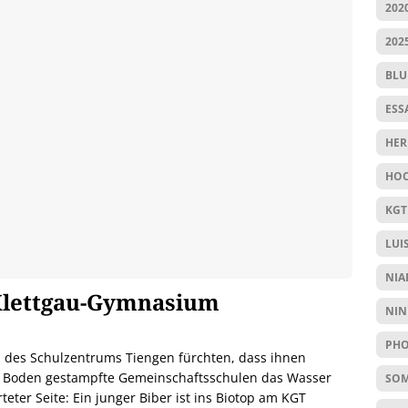
202
202
BL
ESS
HER
HOC
KGT
LUI
NIA
 Klettgau-Gymnasium
NIN
PHO
 des Schulzentrums Tiengen fürchten, dass ihnen
em Boden gestampfte Gemeinschaftsschulen das Wasser
SO
ter Seite: Ein junger Biber ist ins Biotop am KGT