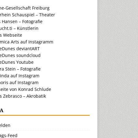
e-Gesellschaft Freiburg
rhein Schauspiel – Theater
 Hansen – Fotografie
cht.ti – Künstlerin
ts Webseite
amica Arts auf Instagramm
eDunes deviantART
eDunes soundcloud
eDunes Youtube
a Stein – Fotografie
inda auf Instagram
oris auf Instagram
eite von Konrad Schlude
s Zebrasco – Akrobatik
A
lden
rags-Feed