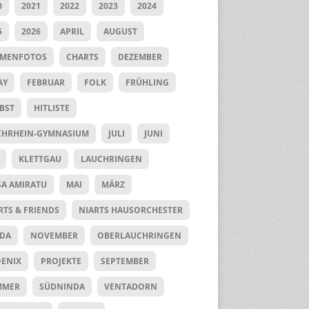
0
2021
2022
2023
2024
5
2026
APRIL
AUGUST
UMENFOTOS
CHARTS
DEZEMBER
AY
FEBRUAR
FOLK
FRÜHLING
BST
HITLISTE
HRHEIN-GYMNASIUM
JULI
JUNI
KLETTGAU
LAUCHRINGEN
SA AMIRATU
MAI
MÄRZ
RTS & FRIENDS
NIARTS HAUSORCHESTER
DA
NOVEMBER
OBERLAUCHRINGEN
ENIX
PROJEKTE
SEPTEMBER
MMER
SÜDNINDA
VENTADORN