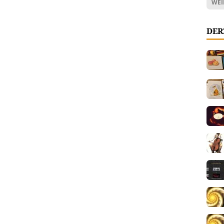
WEI
DER