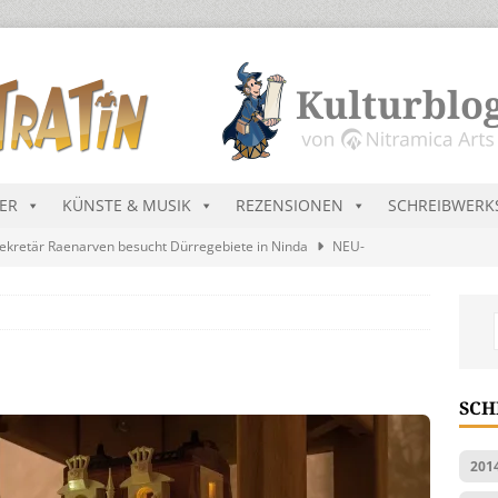
DER
KÜNSTE & MUSIK
REZENSIONEN
SCHREIBWERK
ekretär Raenarven besucht Dürregebiete in Ninda
NEU-
sik wird erst mal unöffentlich…
ALLGEMEIN
s Blau
MALMEDIEN UND RATGEBER
tär stellt Streichliste vor
NEU-NITRAMIEN
SCH
ts Charts im August 2026
MUSIK
201