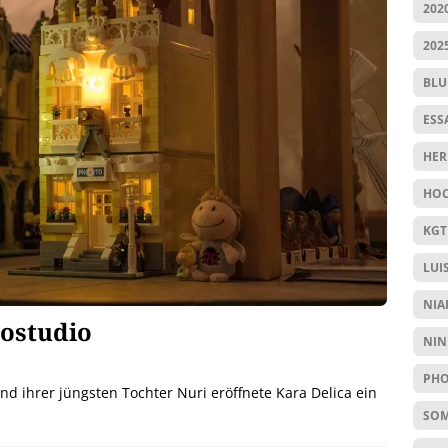
202
202
BL
ESS
HER
HOC
KGT
LUI
NIA
tostudio
NIN
PHO
d ihrer jüngsten Tochter Nuri eröffnete Kara Delica ein
SO