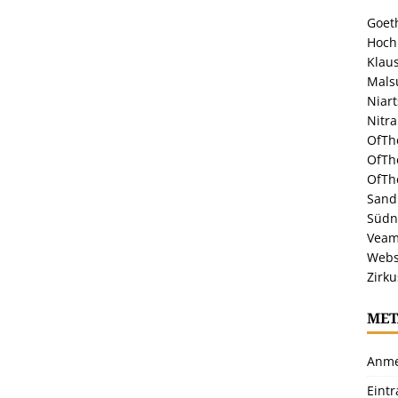
Goeth
Hoch
Klaus
Malsu
Niar
Nitr
OfTh
OfTh
OfTh
Sandr
Südn
Veam
Webs
Zirku
MET
Anme
Eint