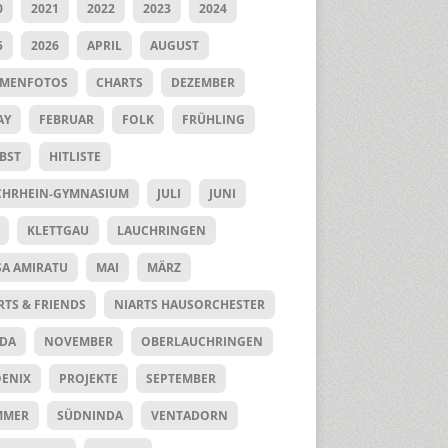
0
2021
2022
2023
2024
5
2026
APRIL
AUGUST
UMENFOTOS
CHARTS
DEZEMBER
AY
FEBRUAR
FOLK
FRÜHLING
BST
HITLISTE
HRHEIN-GYMNASIUM
JULI
JUNI
KLETTGAU
LAUCHRINGEN
SA AMIRATU
MAI
MÄRZ
RTS & FRIENDS
NIARTS HAUSORCHESTER
DA
NOVEMBER
OBERLAUCHRINGEN
ENIX
PROJEKTE
SEPTEMBER
MMER
SÜDNINDA
VENTADORN