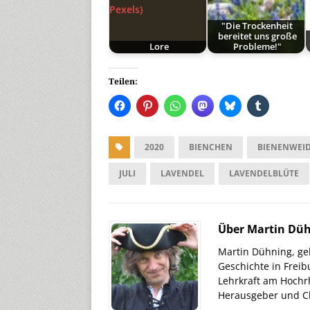
"Die Trockenheit
bereitet uns große
Lore
Probleme!"
Teilen:
2020
BIENCHEN
BIENENWEI
JULI
LAVENDEL
LAVENDELBLÜTE
Über Martin Dü
Martin Dühning, geb
Geschichte in Freib
Lehrkraft am Hochr
Herausgeber und Ch