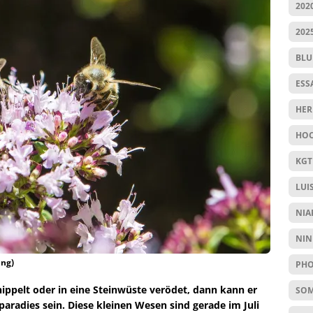
202
202
BL
ESS
HER
HOC
KGT
LUI
NIA
NIN
ing)
PHO
ppelt oder in eine Steinwüste verödet, dann kann er
SO
aradies sein. Diese kleinen Wesen sind gerade im Juli