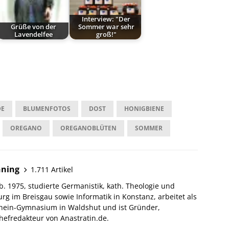
Interview: "Der
Grüße von der
Sommer war sehr
Lavendelfee
groß!"
DE
BLUMENFOTOS
DOST
HONIGBIENE
OREGANO
OREGANOBLÜTEN
SOMMER
hning
1.711 Artikel
. 1975, studierte Germanistik, kath. Theologie und
urg im Breisgau sowie Informatik in Konstanz, arbeitet als
hein-Gymnasium in Waldshut und ist Gründer,
efredakteur von Anastratin.de.