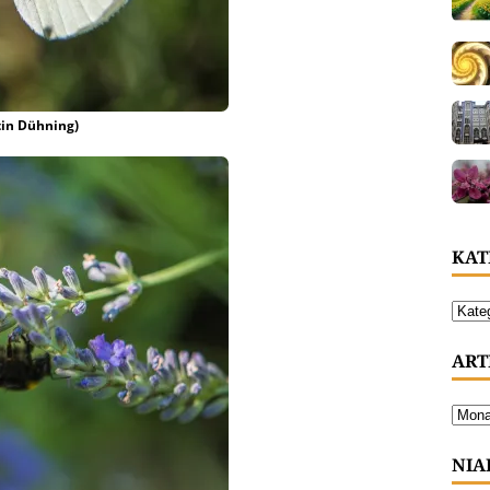
tin Dühning)
KAT
ART
NIA