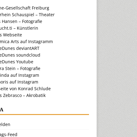
e-Gesellschaft Freiburg
rhein Schauspiel – Theater
 Hansen – Fotografie
cht.ti – Künstlerin
ts Webseite
amica Arts auf Instagramm
eDunes deviantART
eDunes soundcloud
eDunes Youtube
a Stein – Fotografie
inda auf Instagram
oris auf Instagram
eite von Konrad Schlude
s Zebrasco – Akrobatik
A
lden
rags-Feed