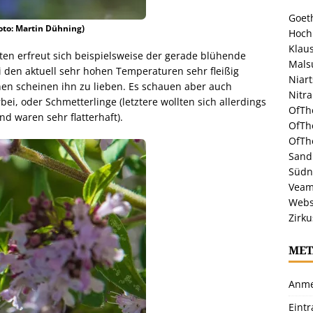
Goeth
oto: Martin Dühning)
Hoch
Klaus
en erfreut sich beispielsweise der gerade blühende
Malsu
i den aktuell sehr hohen Temperaturen sehr fleißig
Niar
nen scheinen ihn zu lieben. Es schauen aber auch
Nitr
 oder Schmetterlinge (letztere wollten sich allerdings
OfTh
d waren sehr flatterhaft).
OfTh
OfTh
Sandr
Südn
Veam
Webs
Zirku
MET
Anme
Eint