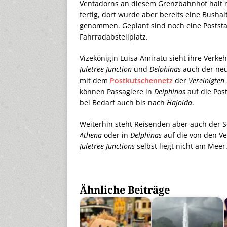
Ventadorns an diesem Grenzbahnhof halt m
fertig, dort wurde aber bereits eine Bushal
genommen. Geplant sind noch eine Poststat
Fahrradabstellplatz.
Vizekönigin Luisa Amiratu sieht ihre Verk
Juletree Junction
und
Delphinas
auch der ne
mit dem
Postkutschennetz
der
Vereinigten
können Passagiere in
Delphinas
auf die Pos
bei Bedarf auch bis nach
Hajoida
.
Weiterhin steht Reisenden aber auch der 
Athena
oder in
Delphinas
auf die von den Ve
Juletree Junctions
selbst liegt nicht am Meer
Ähnliche Beiträge