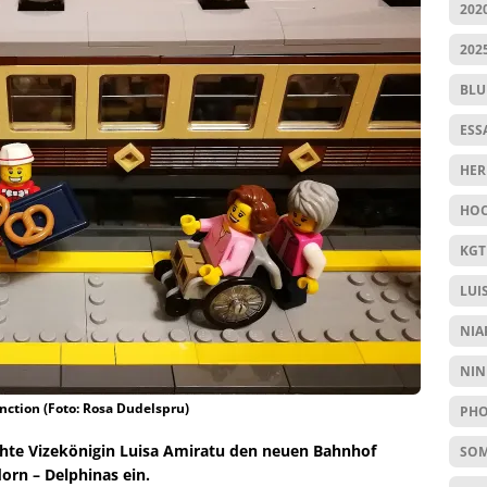
202
202
BL
ESS
HER
HOC
KGT
LUI
NIA
NIN
nction (Foto: Rosa Dudelspru)
PHO
hte Vizekönigin Luisa Amiratu den neuen Bahnhof
SO
orn – Delphinas ein.