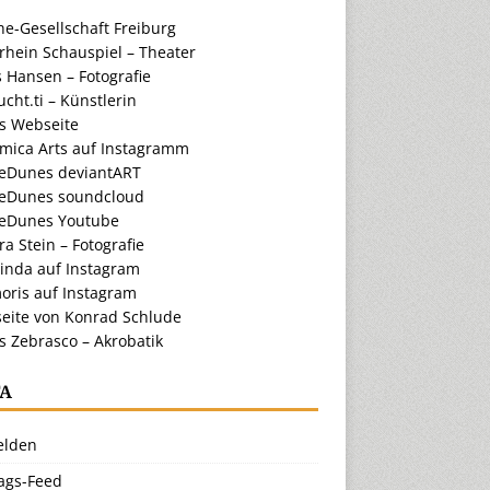
e-Gesellschaft Freiburg
rhein Schauspiel – Theater
 Hansen – Fotografie
cht.ti – Künstlerin
ts Webseite
amica Arts auf Instagramm
eDunes deviantART
eDunes soundcloud
eDunes Youtube
a Stein – Fotografie
inda auf Instagram
oris auf Instagram
eite von Konrad Schlude
s Zebrasco – Akrobatik
A
lden
rags-Feed