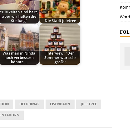
Komm
"Die Zeiten sind hart,
Word
aber wir halten die
Stellung"
Die Stadt Juletree
FOL
Was man in Ninda
Interview: "Der
noch verbessern
Sommer war sehr
könnte...
groß!"
TION
DELPHINAS
EISENBAHN
JULETREE
ENTADORN