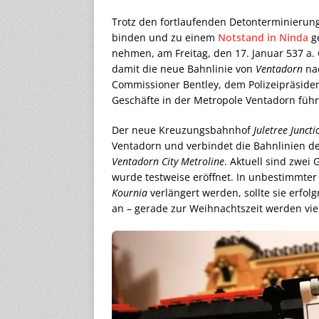
Trotz den fortlaufenden Detonterminieru
binden und zu einem
Notstand in Ninda
ge
nehmen, am Freitag, den 17. Januar 537 a
damit die neue Bahnlinie von
Ventadorn
na
Commissioner Bentley, dem Polizeipräsident
Geschäfte in der Metropole Ventadorn führt
Der neue Kreuzungsbahnhof
Juletree Juncti
Ventadorn und verbindet die Bahnlinien d
Ventadorn City Metroline
. Aktuell sind zwei 
wurde testweise eröffnet. In unbestimmter 
Kournia
verlängert werden, sollte sie erfol
an – gerade zur Weihnachtszeit werden viel