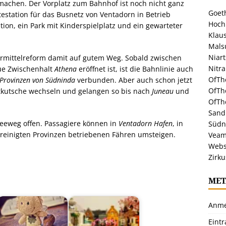
achen. Der Vorplatz zum Bahnhof ist noch nicht ganz
Goeth
testation für das Busnetz von Ventadorn in Betrieb
Hoch
ion, ein Park mit Kinderspielplatz und ein gewarteter
Klaus
Malsu
Niar
ehrmittelreform damit auf gutem Weg. Sobald zwischen
Nitr
ue Zwischenhalt
Athena
eröffnet ist, ist die Bahnlinie auch
OfTh
 Provinzen von Südninda
verbunden. Aber auch schon jetzt
OfTh
tkutsche wechseln und gelangen so bis nach
Juneau
und
OfTh
Sandr
Seeweg offen. Passagiere können in
Ventadorn Hafen
, in
Südn
reinigten Provinzen betriebenen Fähren umsteigen.
Veam
.
Webs
Zirku
MET
Anme
Eint