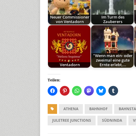
Neuer Commissioner
Im Turm des
von Ventadorn
Zauberers
"Wenn man ein- oder
zweimal eine gute
Ventadorn
Ernte erlebt,…
Teilen:
ATHENA
BAHNHOF
BAHNSTA
JULETREE JUNCTIONS
SÜDNINDA
V