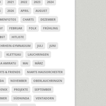
0
2021
2022
2023
2024
5
2026
APRIL
AUGUST
UMENFOTOS
CHARTS
DEZEMBER
AY
FEBRUAR
FOLK
FRÜHLING
BST
HITLISTE
HRHEIN-GYMNASIUM
JULI
JUNI
KLETTGAU
LAUCHRINGEN
SA AMIRATU
MAI
MÄRZ
RTS & FRIENDS
NIARTS HAUSORCHESTER
DA
NOVEMBER
OBERLAUCHRINGEN
ENIX
PROJEKTE
SEPTEMBER
MMER
SÜDNINDA
VENTADORN