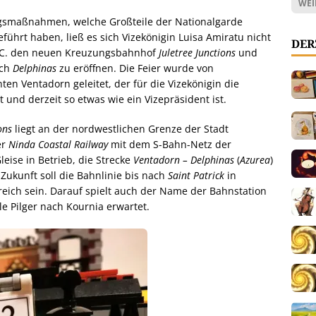
WEI
ngsmaßnahmen, welche Großteile der Nationalgarde
führt haben, ließ es sich Vizekönigin Luisa Amiratu nicht
DER
. C. den neuen Kreuzungsbahnhof
Juletree Junctions
und
ch
Delphinas
zu eröffnen. Die Feier wurde von
en Ventadorn geleitet, der für die Vizekönigin die
 und derzeit so etwas wie ein Vizepräsident ist.
ons
liegt an der nordwestlichen Grenze der Stadt
er
Ninda Coastal Railway
mit dem S-Bahn-Netz der
Gleise in Betrieb, die Strecke
Ventadorn – Delphinas
(
Azurea
)
Zukunft soll die Bahnlinie bis nach
Saint Patrick
in
greich sein. Darauf spielt auch der Name der Bahnstation
e Pilger nach Kournia erwartet.