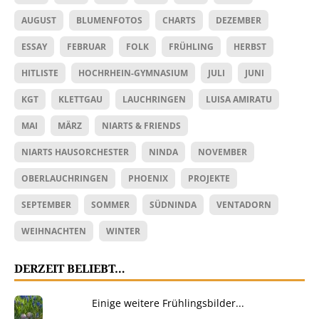
AUGUST
BLUMENFOTOS
CHARTS
DEZEMBER
ESSAY
FEBRUAR
FOLK
FRÜHLING
HERBST
HITLISTE
HOCHRHEIN-GYMNASIUM
JULI
JUNI
KGT
KLETTGAU
LAUCHRINGEN
LUISA AMIRATU
MAI
MÄRZ
NIARTS & FRIENDS
NIARTS HAUSORCHESTER
NINDA
NOVEMBER
OBERLAUCHRINGEN
PHOENIX
PROJEKTE
SEPTEMBER
SOMMER
SÜDNINDA
VENTADORN
WEIHNACHTEN
WINTER
DERZEIT BELIEBT…
Einige weitere Frühlingsbilder...