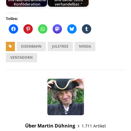
Konföderation
verhandelbar."
Teilen:
EISENBAHN
JULETREE
NINDA
VENTADORN
Über Martin Dühning
1.711 Artikel