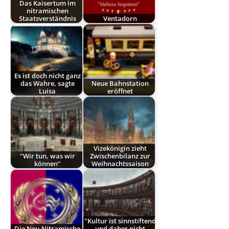
Das Kaisertum im
nitramischen
Staatsverständnis
Ventadorn
Es ist doch nicht ganz
das Wahre, sagte
Neue Bahnstation
Luisa
eröffnet
Vizekönigin zieht
"Wir tun, was wir
Zwischenbilanz zur
können"
Weihnachtssaison
"Kultur ist sinnstiftend
Die Neu-Nitramische
und daher nicht