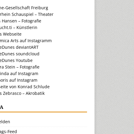
e-Gesellschaft Freiburg
rhein Schauspiel – Theater
 Hansen – Fotografie
cht.ti – Künstlerin
ts Webseite
amica Arts auf Instagramm
eDunes deviantART
eDunes soundcloud
eDunes Youtube
a Stein – Fotografie
inda auf Instagram
oris auf Instagram
eite von Konrad Schlude
s Zebrasco – Akrobatik
A
lden
rags-Feed