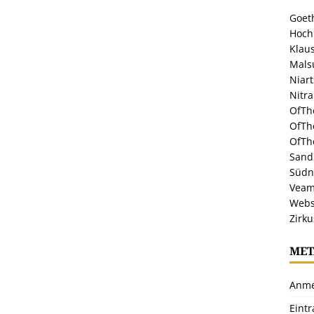
Goeth
Hoch
Klaus
Malsu
Niar
Nitr
OfTh
OfTh
OfTh
Sandr
Südn
Veam
Webs
Zirku
MET
Anme
Eint