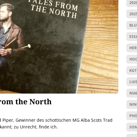
202
202
BL
ESS
HER
HOC
KGT
LUI
NIA
from the North
NIN
PHO
nd Piper, Gewinner des schottischen MG Alba Scots Trad
annt; zu Unrecht, finde ich.
SO