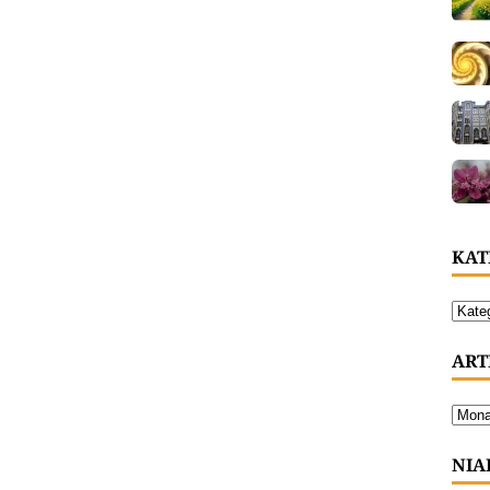
KAT
ART
NIA