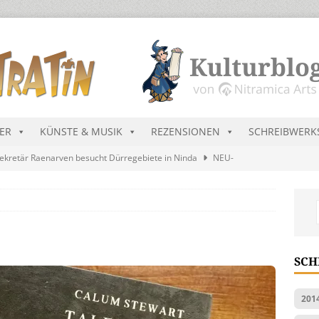
DER
KÜNSTE & MUSIK
REZENSIONEN
SCHREIBWERK
ekretär Raenarven besucht Dürregebiete in Ninda
NEU-
sik wird erst mal unöffentlich…
ALLGEMEIN
s Blau
MALMEDIEN UND RATGEBER
tär stellt Streichliste vor
NEU-NITRAMIEN
SCH
ts Charts im August 2026
MUSIK
201