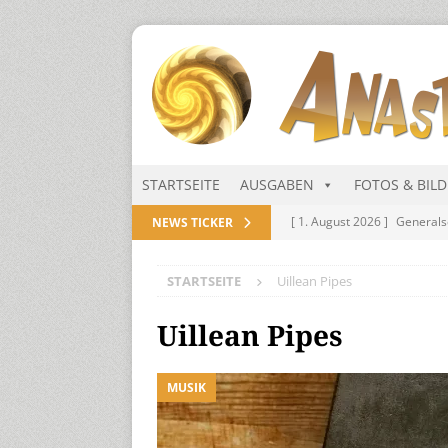
STARTSEITE
AUSGABEN
FOTOS & BIL
[ 1. August 2026 ]
Generals
NEWS TICKER
NITRAMIEN
STARTSEITE
Uillean Pipes
[ 1. August 2026 ]
Niarts Mu
[ 31. Juli 2026 ]
Des Himmel
Uillean Pipes
[ 31. Juli 2026 ]
Generalsekre
MUSIK
[ 1. August 2026 ]
Die Niar