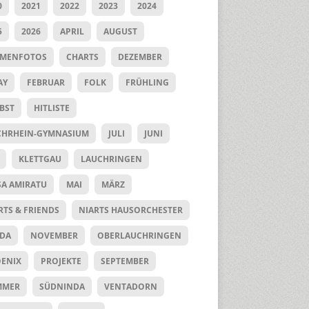
0
2021
2022
2023
2024
5
2026
APRIL
AUGUST
UMENFOTOS
CHARTS
DEZEMBER
AY
FEBRUAR
FOLK
FRÜHLING
BST
HITLISTE
HRHEIN-GYMNASIUM
JULI
JUNI
KLETTGAU
LAUCHRINGEN
SA AMIRATU
MAI
MÄRZ
RTS & FRIENDS
NIARTS HAUSORCHESTER
DA
NOVEMBER
OBERLAUCHRINGEN
ENIX
PROJEKTE
SEPTEMBER
MMER
SÜDNINDA
VENTADORN