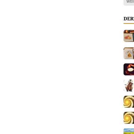
WEI
DER