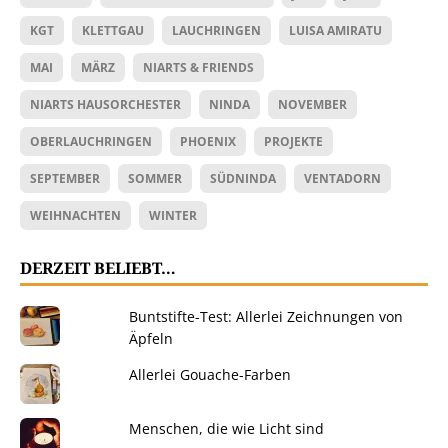
KGT
KLETTGAU
LAUCHRINGEN
LUISA AMIRATU
MAI
MÄRZ
NIARTS & FRIENDS
NIARTS HAUSORCHESTER
NINDA
NOVEMBER
OBERLAUCHRINGEN
PHOENIX
PROJEKTE
SEPTEMBER
SOMMER
SÜDNINDA
VENTADORN
WEIHNACHTEN
WINTER
DERZEIT BELIEBT…
Buntstifte-Test: Allerlei Zeichnungen von
Äpfeln
Allerlei Gouache-Farben
Menschen, die wie Licht sind