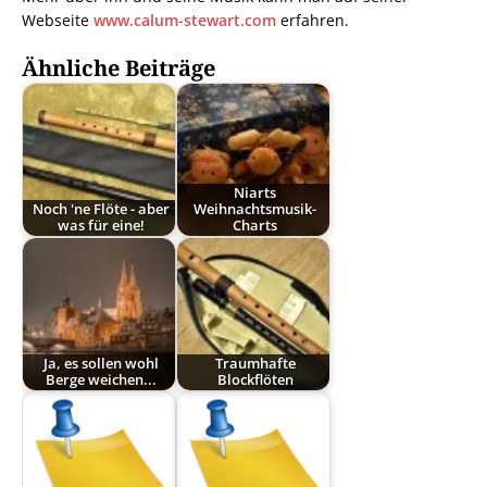
Webseite
www.calum-stewart.com
erfahren.
Ähnliche Beiträge
Niarts
Noch 'ne Flöte - aber
Weihnachtsmusik-
was für eine!
Charts
Ja, es sollen wohl
Traumhafte
Berge weichen...
Blockflöten