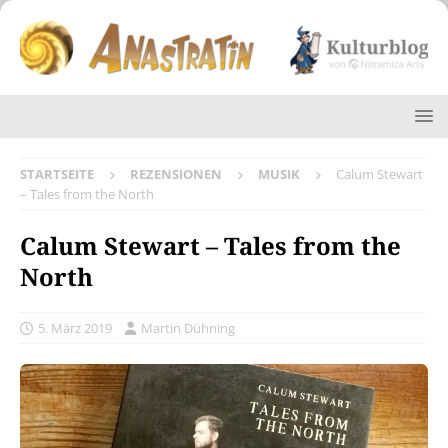
STARTSEITE
REZENSIONEN
MUSIK
Calum Stewart
– Tales from the North
Calum Stewart – Tales from the
North
5. März 2019
Martin Dühning