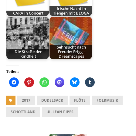
Irische Nacht in
CARA in Concert
Tiengen mit BEOGA
Sehnsucht nach
Die Straße der
Freude: Frigg -
Kindheit
Dreamscapes
Teilen:
2017
DUDELSACK
FLÖTE
FOLKMUSIK
SCHOTTLAND
UILLEAN PIPES