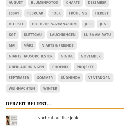
AUGUST
BLUMENFOTOS
CHARTS
DEZEMBER
ESSAY
FEBRUAR
FOLK
FRÜHLING
HERBST
HITLISTE
HOCHRHEIN-GYMNASIUM
JULI
JUNI
KGT
KLETTGAU
LAUCHRINGEN
LUISA AMIRATU
MAI
MÄRZ
NIARTS & FRIENDS
NIARTS HAUSORCHESTER
NINDA
NOVEMBER
OBERLAUCHRINGEN
PHOENIX
PROJEKTE
SEPTEMBER
SOMMER
SÜDNINDA
VENTADORN
WEIHNACHTEN
WINTER
DERZEIT BELIEBT…
Nachruf auf Ilse Jehle