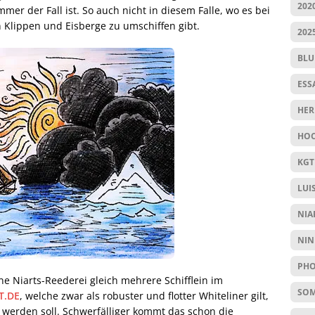
202
mer der Fall ist. So auch nicht in diesem Falle, wo es bei
 Klippen und Eisberge zu umschiffen gibt.
202
BL
ESS
HER
HOC
KGT
LUI
NIA
NIN
PHO
ine Niarts-Reederei gleich mehrere Schifflein im
SO
T.DE
, welche zwar als robuster und flotter Whiteliner gilt,
 werden soll. Schwerfälliger kommt das schon die