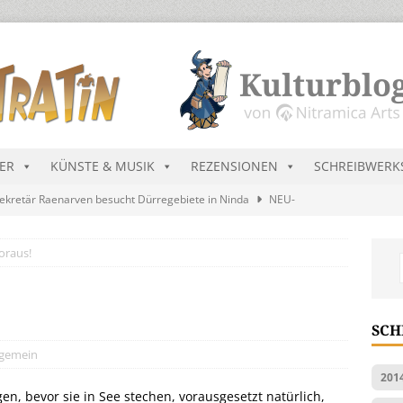
DER
KÜNSTE & MUSIK
REZENSIONEN
SCHREIBWERK
ekretär Raenarven besucht Dürregebiete in Ninda
NEU-
oraus!
sik wird erst mal unöffentlich…
ALLGEMEIN
s Blau
MALMEDIEN UND RATGEBER
tär stellt Streichliste vor
NEU-NITRAMIEN
SCH
ts Charts im August 2026
MUSIK
lgemein
201
en, bevor sie in See stechen, vorausgesetzt natürlich,