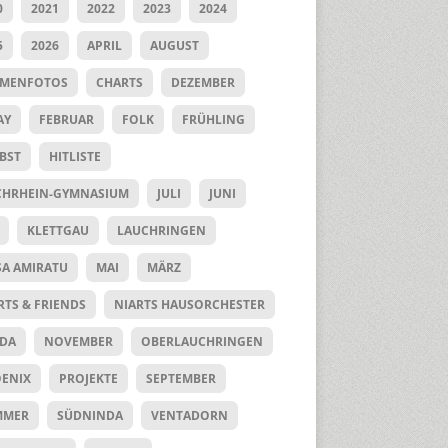
0
2021
2022
2023
2024
5
2026
APRIL
AUGUST
UMENFOTOS
CHARTS
DEZEMBER
AY
FEBRUAR
FOLK
FRÜHLING
BST
HITLISTE
HRHEIN-GYMNASIUM
JULI
JUNI
KLETTGAU
LAUCHRINGEN
SA AMIRATU
MAI
MÄRZ
RTS & FRIENDS
NIARTS HAUSORCHESTER
DA
NOVEMBER
OBERLAUCHRINGEN
ENIX
PROJEKTE
SEPTEMBER
MMER
SÜDNINDA
VENTADORN