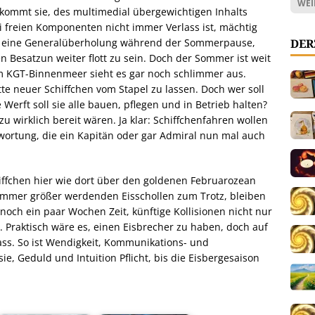
WEI
kommt sie, des multimedial übergewichtigen Inhalts
i freien Komponenten nicht immer Verlass ist, mächtig
DER
nt eine Generalüberholung während der Sommerpause,
n Besatzun weiter flott zu sein. Doch der Sommer ist weit
 im KGT-Binnenmeer sieht es gar noch schlimmer aus.
tte neuer Schiffchen vom Stapel zu lassen. Doch wer soll
Werft soll sie alle bauen, pflegen und in Betrieb halten?
u wirklich bereit wären. Ja klar: Schiffchenfahren wollen
ntwortung, die ein Kapitän oder gar Admiral nun mal auch
iffchen hier wie dort über den goldenen Februarozean
 immer größer werdenden Eisschollen zum Trotz, bleiben
 noch ein paar Wochen Zeit, künftige Kollisionen nicht nur
 Praktisch wäre es, einen Eisbrecher zu haben, doch auf
ass. So ist Wendigkeit, Kommunikations- und
ie, Geduld und Intuition Pflicht, bis die Eisbergesaison