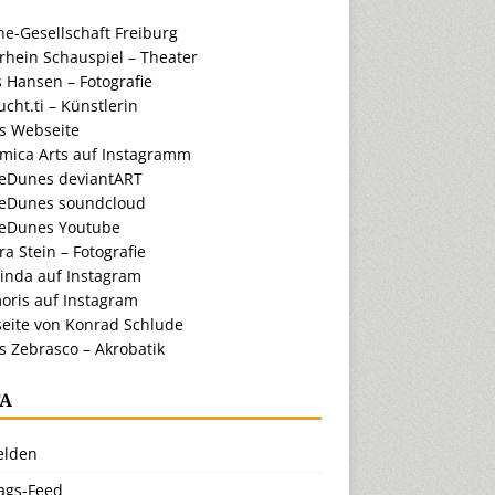
e-Gesellschaft Freiburg
rhein Schauspiel – Theater
 Hansen – Fotografie
cht.ti – Künstlerin
ts Webseite
amica Arts auf Instagramm
eDunes deviantART
eDunes soundcloud
eDunes Youtube
a Stein – Fotografie
inda auf Instagram
oris auf Instagram
eite von Konrad Schlude
s Zebrasco – Akrobatik
A
lden
rags-Feed