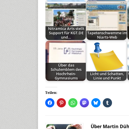
Nitramica Arts stellt
Support für KGT.DE
Tapetenschwemme im
und…
Niarts-Web
Über das
Schulemblem des
Hochrhein-
Licht und Schatten,
Gymnasiums
Linie und Punkt
Teilen:
Über Martin Dü