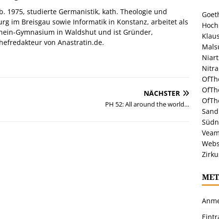
. 1975, studierte Germanistik, kath. Theologie und
Goeth
urg im Breisgau sowie Informatik in Konstanz, arbeitet als
Hoch
hein-Gymnasium in Waldshut und ist Gründer,
Klaus
efredakteur von Anastratin.de.
Malsu
Niar
Nitr
OfTh
OfTh
NÄCHSTER
OfTh
PH 52: All around the world…
Sandr
Südn
Veam
Webs
Zirku
MET
Anme
Eint