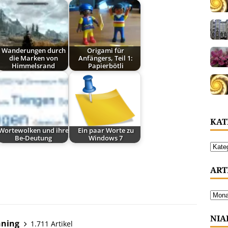
Wanderungen durch
Origami für
die Marken von
Anfängers, Teil 1:
Himmelsrand
Papierbötli
KAT
Wortewolken und ihre
Ein paar Worte zu
Be-Deutung
Windows 7
ART
NIA
hning
1.711 Artikel