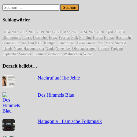
Suchen
nach:
Schlagwörter
2014
2016
2017
2018
2019
2020
2021
2022
2023
2024
2025
2026
April
August
Blumenfotos
Charts
Dezember
Essay
Februar
Folk
Frühling
Herbst
Hitliste
Hochrhein-
Gymnasium
Juli
Juni
KGT
Klettgau
Lauchringen
Luisa Amiratu
Mai
März
Niarts &
friends
Niarts Hausorchester
Ninda
November
Oberlauchringen
Phoenix
Projekte
September
Sommer
Südninda
Ventadorn
Weihnachten
Winter
Derzeit beliebt…
Nachruf auf Ilse Jehle
Des Himmels Blau
Naragonia - flämische Folkmusik