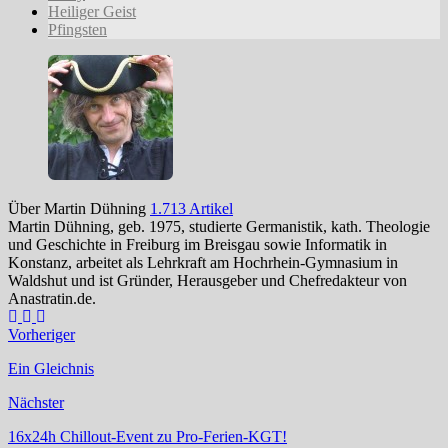
Heiliger Geist
Pfingsten
Über Martin Dühning
1.713 Artikel
Martin Dühning, geb. 1975, studierte Germanistik, kath. Theologie
und Geschichte in Freiburg im Breisgau sowie Informatik in
Konstanz, arbeitet als Lehrkraft am Hochrhein-Gymnasium in
Waldshut und ist Gründer, Herausgeber und Chefredakteur von
Anastratin.de.
Webseite
Instagram
YouTube
Vorheriger
Ein Gleichnis
Nächster
16x24h Chillout-Event zu Pro-Ferien-KGT!