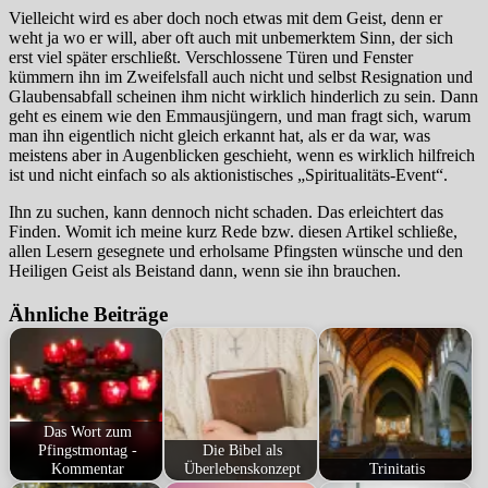
Vielleicht wird es aber doch noch etwas mit dem Geist, denn er
weht ja wo er will, aber oft auch mit unbemerktem Sinn, der sich
erst viel später erschließt. Verschlossene Türen und Fenster
kümmern ihn im Zweifelsfall auch nicht und selbst Resignation und
Glaubensabfall scheinen ihm nicht wirklich hinderlich zu sein. Dann
geht es einem wie den Emmausjüngern, und man fragt sich, warum
man ihn eigentlich nicht gleich erkannt hat, als er da war, was
meistens aber in Augenblicken geschieht, wenn es wirklich hilfreich
ist und nicht einfach so als aktionistisches „Spiritualitäts-Event“.
Ihn zu suchen, kann dennoch nicht schaden. Das erleichtert das
Finden. Womit ich meine kurz Rede bzw. diesen Artikel schließe,
allen Lesern gesegnete und erholsame Pfingsten wünsche und den
Heiligen Geist als Beistand dann, wenn sie ihn brauchen.
Ähnliche Beiträge
Das Wort zum
Pfingstmontag -
Die Bibel als
Kommentar
Überlebenskonzept
Trinitatis