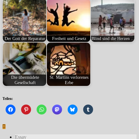
Der Gott der Reparatur
Freiheit und Gesetz
Blind sind die Herzen ...
Die übermüdete
St. Martins verlorenes
Gesellschaft
Erbe
Teilen:
Essay