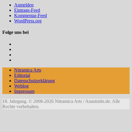
Anmelden
Eintrags-Feed
Kommentar-Feed
WordPress.org
Folge uns bei
Nitramica
Arts
OfTheDunes
auf
auf
Anastratin
Instagram
Youtube
auf
OfTheDunes
Facebook
bei
Nitramica Arts
DeviantArt
Editorial
Datenschutzerklärung
Weblog
Impressum
18. Jahrgang. © 2008-2026 Nitramica Arts / Anastratin.de. Alle
Rechte vorbehalten.