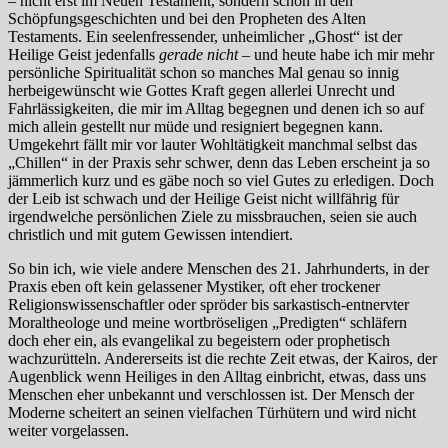
– nicht erst im Neuen Testament, sondern schon in den
Schöpfungsgeschichten und bei den Propheten des Alten
Testaments. Ein seelenfressender, unheimlicher „Ghost“ ist der
Heilige Geist jedenfalls
gerade nicht
– und heute habe ich mir mehr
persönliche Spiritualität schon so manches Mal genau so innig
herbeigewünscht wie Gottes Kraft gegen allerlei Unrecht und
Fahrlässigkeiten, die mir im Alltag begegnen und denen ich so auf
mich allein gestellt nur müde und resigniert begegnen kann.
Umgekehrt fällt mir vor lauter Wohltätigkeit manchmal selbst das
„Chillen“ in der Praxis sehr schwer, denn das Leben erscheint ja so
jämmerlich kurz und es gäbe noch so viel Gutes zu erledigen. Doch
der Leib ist schwach und der Heilige Geist nicht willfährig für
irgendwelche persönlichen Ziele zu missbrauchen, seien sie auch
christlich und mit gutem Gewissen intendiert.
So bin ich, wie viele andere Menschen des 21. Jahrhunderts, in der
Praxis eben oft kein gelassener Mystiker, oft eher trockener
Religionswissenschaftler oder spröder bis sarkastisch-entnervter
Moraltheologe und meine wortbröseligen „Predigten“ schläfern
doch eher ein, als evangelikal zu begeistern oder prophetisch
wachzurütteln. Andererseits ist die rechte Zeit etwas, der Kairos, der
Augenblick wenn Heiliges in den Alltag einbricht, etwas, dass uns
Menschen eher unbekannt und verschlossen ist. Der Mensch der
Moderne scheitert an seinen vielfachen Türhütern und wird nicht
weiter vorgelassen.