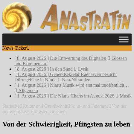
News Ticker
[ 8. August 2026 ]
Die Entwertung des Digitalen
Glossen
und Kommentare
[ 8. August 2026 ]
In den Sand
Lyrik
[ 1. August 2026 ]
Generalsekretär Raenarven besucht
Dürregebiete in Ninda
Neu-Nitramien
[ 1. August 2026 ]
Niarts Musik wird erst mal unöffentlich…
Allgemein
[ 1. August 2026 ]
Die Niarts Charts im August 2026
Musik
Startseite
Kultur und Gesellschaft
Sonn- und Feiertage
Von der
Schwierigkeit, Pfingsten zu leben
Von der Schwierigkeit, Pfingsten zu leben