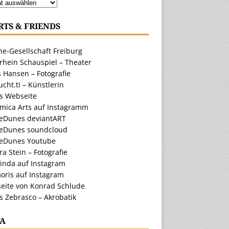
RTS & FRIENDS
e-Gesellschaft Freiburg
rhein Schauspiel – Theater
 Hansen – Fotografie
cht.ti – Künstlerin
ts Webseite
amica Arts auf Instagramm
eDunes deviantART
eDunes soundcloud
eDunes Youtube
a Stein – Fotografie
inda auf Instagram
oris auf Instagram
eite von Konrad Schlude
s Zebrasco – Akrobatik
A