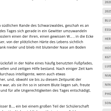
202
202
BL
m südlichen Rande des Schwarzwaldes, geschah es an
ESS
e des Tages sich gerade in ein Gewitter umzuwandeln
sslern einen der ihren, einen gewissen W… , in die Ecke
HER
r, von der plötzlichen Härte des Lebens sichtlich
 sank nieder und blieb mit blutender Nase am Boden
HOC
KGT
lücksfall in der Nähe eines häufig benutzten Fußpfades,
LUI
ellen und zeitigen Hilfe bestand. Nach einiger Zeit kam
durchaus intelligente, wenn auch etwas
NIA
er, und, obwohl sie bis zu diesem Zeitpunkt der
NIN
 war, als sie ihn so in seinem Blute liegen sah, freute
e und für alle Ungerechtigkeiten des Tages entschädigt,
PHO
SO
isser B…, ein bei einem großen Teil der Schülerschaft