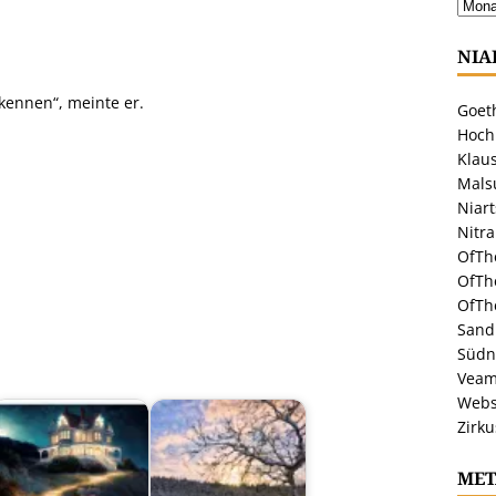
.
NIA
kennen“, meinte er.
Goeth
Hoch
Klaus
Malsu
Niar
Nitr
OfTh
OfTh
OfTh
Sandr
Südn
Veam
Webs
Zirku
MET