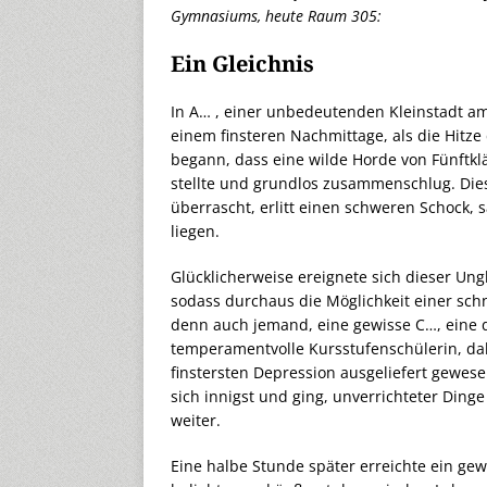
Gymnasiums, heute Raum 305:
Ein Gleichnis
In A… , einer unbedeutenden Kleinstadt a
einem finsteren Nachmittage, als die Hitz
begann, dass eine wilde Horde von Fünftklä
stellte und grundlos zusammenschlug. Diese
überrascht, erlitt einen schweren Schock,
liegen.
Glücklicherweise ereignete sich dieser Ung
sodass durchaus die Möglichkeit einer schn
denn auch jemand, eine gewisse C…, eine 
temperamentvolle Kursstufenschülerin, dah
finstersten Depression ausgeliefert gewesen
sich innigst und ging, unverrichteter Ding
weiter.
Eine halbe Stunde später erreichte ein gew