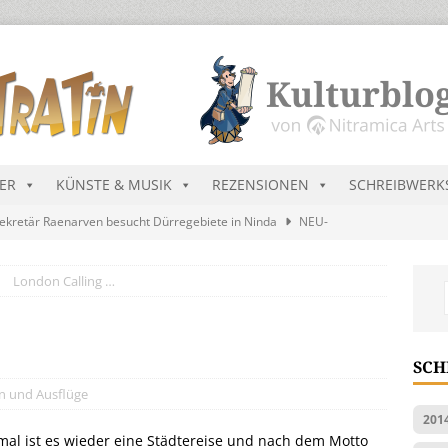
DER
KÜNSTE & MUSIK
REZENSIONEN
SCHREIBWERK
ekretär Raenarven besucht Dürregebiete in Ninda
NEU-
London Calling …
sik wird erst mal unöffentlich…
ALLGEMEIN
s Blau
MALMEDIEN UND RATGEBER
tär stellt Streichliste vor
NEU-NITRAMIEN
SCH
ts Charts im August 2026
MUSIK
n und Ausflüge
201
al ist es wieder eine Städtereise und nach dem Motto