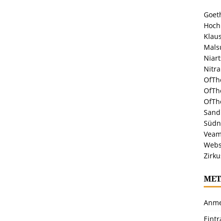
Goeth
Hoch
Klaus
Malsu
Niar
Nitr
OfTh
OfTh
OfTh
Sandr
Südn
Veam
Webs
Zirku
MET
Anme
Eint