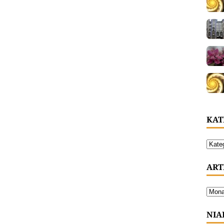
KAT
ART
NIA