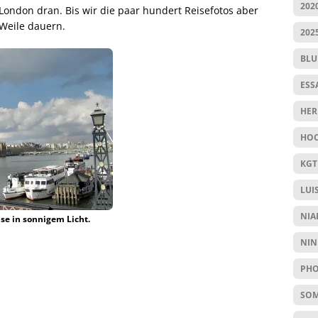
202
h London dran. Bis wir die paar hundert Reisefotos aber
 Weile dauern.
202
BL
ESS
HER
HOC
KGT
LUI
NIA
se in sonnigem Licht.
NIN
PHO
SO