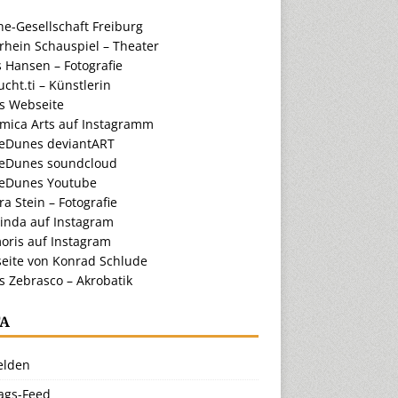
e-Gesellschaft Freiburg
rhein Schauspiel – Theater
 Hansen – Fotografie
cht.ti – Künstlerin
ts Webseite
amica Arts auf Instagramm
eDunes deviantART
eDunes soundcloud
eDunes Youtube
a Stein – Fotografie
inda auf Instagram
oris auf Instagram
eite von Konrad Schlude
s Zebrasco – Akrobatik
A
lden
rags-Feed