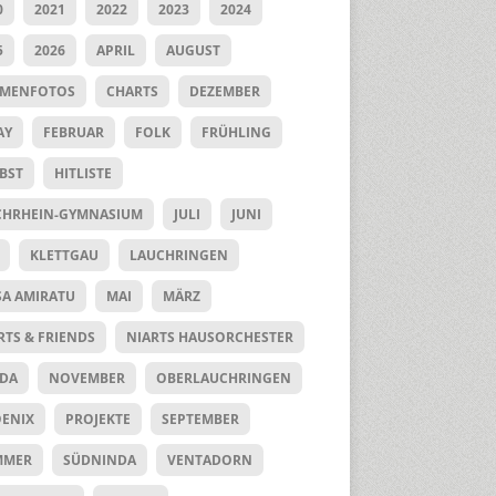
0
2021
2022
2023
2024
5
2026
APRIL
AUGUST
UMENFOTOS
CHARTS
DEZEMBER
AY
FEBRUAR
FOLK
FRÜHLING
BST
HITLISTE
HRHEIN-GYMNASIUM
JULI
JUNI
KLETTGAU
LAUCHRINGEN
SA AMIRATU
MAI
MÄRZ
RTS & FRIENDS
NIARTS HAUSORCHESTER
DA
NOVEMBER
OBERLAUCHRINGEN
ENIX
PROJEKTE
SEPTEMBER
MMER
SÜDNINDA
VENTADORN