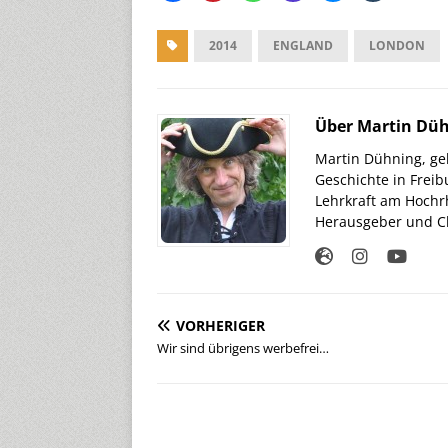
2014
ENGLAND
LONDON
Über Martin Dü
Martin Dühning, geb
Geschichte in Freib
Lehrkraft am Hochr
Herausgeber und Ch
VORHERIGER
Wir sind übrigens werbefrei…