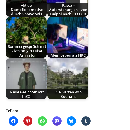
Mit der
Pascal-
Dampflokomotive
Auferstehungen - von
durch Snowdonia
Delphi nach Lazarus
Sommergespräch mit
Vizekönigin Luisa
Amiratu
Mein Leben als NPC
Neue Gesichter mit
Die Gärten von
InZOI
Bodnant
Teilen: