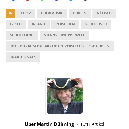
CHOR
CHORMUSIK
DUBLIN
GÄLISCH
IRISCH
IRLAND
PERSEIDEN
SCHOTTISCH
SCHOTTLAND
STERNSCHNUPPENZEIT
THE CHORAL SCHOLARS OF UNIVERSITY COLLEGE DUBLIN
TRADITIONALS
Über Martin Dühning
1.711 Artikel