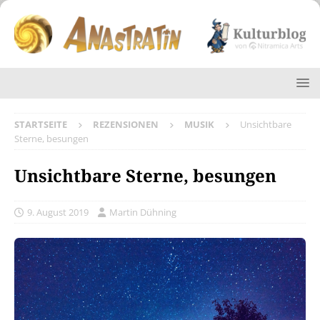
STARTSEITE
REZENSIONEN
MUSIK
Unsichtbare
Sterne, besungen
Unsichtbare Sterne, besungen
9. August 2019
Martin Dühning