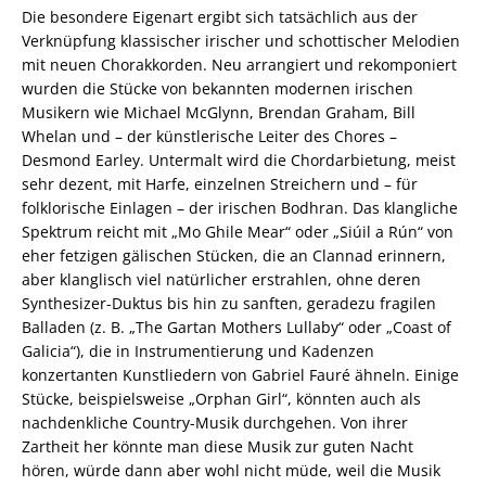
Die besondere Eigenart ergibt sich tatsächlich aus der
Verknüpfung klassischer irischer und schottischer Melodien
mit neuen Chorakkorden. Neu arrangiert und rekomponiert
wurden die Stücke von bekannten modernen irischen
Musikern wie Michael McGlynn, Brendan Graham, Bill
Whelan und – der künstlerische Leiter des Chores –
Desmond Earley. Untermalt wird die Chordarbietung, meist
sehr dezent, mit Harfe, einzelnen Streichern und – für
folklorische Einlagen – der irischen Bodhran. Das klangliche
Spektrum reicht mit „Mo Ghile Mear“ oder „Siúil a Rún“ von
eher fetzigen gälischen Stücken, die an Clannad erinnern,
aber klanglisch viel natürlicher erstrahlen, ohne deren
Synthesizer-Duktus bis hin zu sanften, geradezu fragilen
Balladen (z. B. „The Gartan Mothers Lullaby“ oder „Coast of
Galicia“), die in Instrumentierung und Kadenzen
konzertanten Kunstliedern von Gabriel Fauré ähneln. Einige
Stücke, beispielsweise „Orphan Girl“, könnten auch als
nachdenkliche Country-Musik durchgehen. Von ihrer
Zartheit her könnte man diese Musik zur guten Nacht
hören, würde dann aber wohl nicht müde, weil die Musik