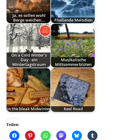
Ja, es sollen wohl
Berge weichen...
Fließende Melodien
On a Cold Winter's
Day - ein
Musikalische
Wintertagstraum
Mittsommerblüten
In the bleak Midwinter
Keel Road
Teilen: