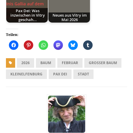
Pax Dei: Was
inzwischen in Vitry
Neues aus Vitry im
geschah...
Mai 2026
Teilen:
2026
BAUM
FEBRUAR
GROSSER BAUM
KLEINELFENBURG
PAX DEI
STADT