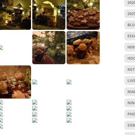
202
202
BL
ESS
HER
HOC
KGT
LUI
NIA
NIN
PHO
SO