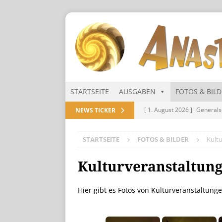
STARTSEITE
AUSGABEN
FOTOS & BIL
[ 1. August 2026 ]
Generals
NEWS TICKER
NITRAMIEN
STARTSEITE
FOTOS & BILDER
Kult
[ 1. August 2026 ]
Niarts Mu
[ 31. Juli 2026 ]
Des Himmel
Kulturveranstaltun
[ 31. Juli 2026 ]
Generalsekre
Hier gibt es Fotos von Kulturveranstaltunge
[ 1. August 2026 ]
Die Niar