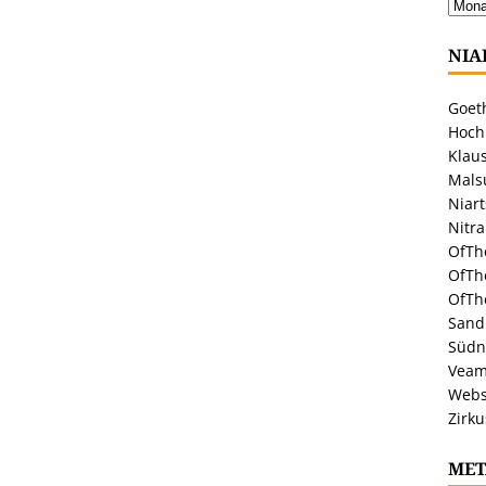
NIA
Goeth
Hoch
Klaus
Malsu
Niar
Nitr
OfTh
OfTh
OfTh
Sandr
Südn
Veam
Webs
Zirku
MET