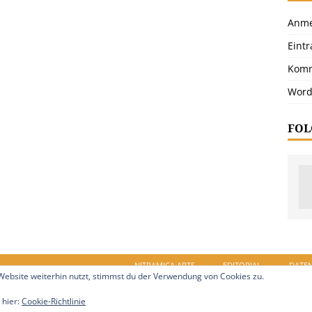
Anme
Eint
Komm
Word
FOL
NITRAMICA ARTS
EDITORIAL
DATE
ebsite weiterhin nutzt, stimmst du der Verwendung von Cookies zu.
in.de. Alle Rechte vorbehalten.
 hier:
Cookie-Richtlinie