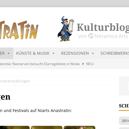
DER
KÜNSTE & MUSIK
REZENSIONEN
SCHREIBWERK
ekretär Raenarven besucht Dürregebiete in Ninda
NEU-
urveranstaltungen
sik wird erst mal unöffentlich…
ALLGEMEIN
s Blau
MALMEDIEN UND RATGEBER
gen
tär stellt Streichliste vor
NEU-NITRAMIEN
SCH
n und Festivals auf Niarts Anastratin:
ts Charts im August 2026
MUSIK
201