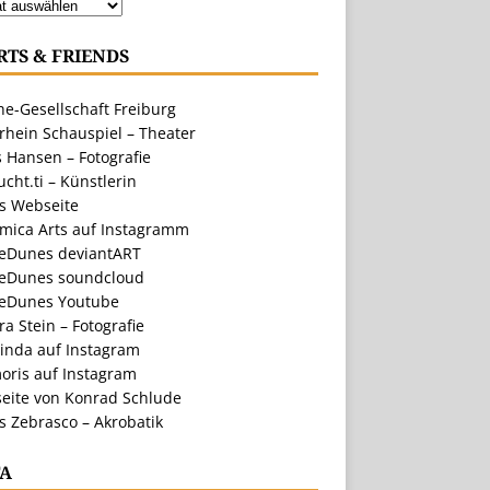
RTS & FRIENDS
e-Gesellschaft Freiburg
rhein Schauspiel – Theater
 Hansen – Fotografie
cht.ti – Künstlerin
ts Webseite
amica Arts auf Instagramm
eDunes deviantART
eDunes soundcloud
eDunes Youtube
a Stein – Fotografie
inda auf Instagram
oris auf Instagram
eite von Konrad Schlude
s Zebrasco – Akrobatik
A