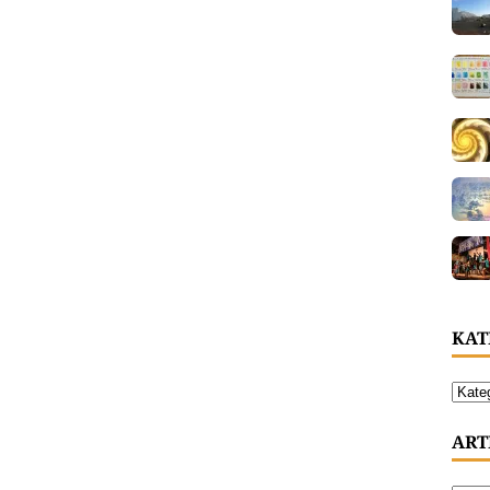
KAT
ART