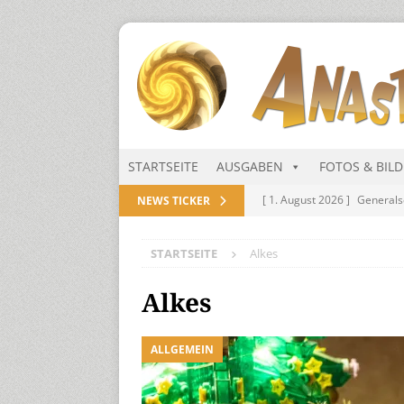
STARTSEITE
AUSGABEN
FOTOS & BIL
[ 1. August 2026 ]
Generals
NEWS TICKER
NITRAMIEN
STARTSEITE
Alkes
[ 1. August 2026 ]
Niarts Mu
[ 31. Juli 2026 ]
Des Himmel
Alkes
[ 31. Juli 2026 ]
Generalsekre
ALLGEMEIN
[ 1. August 2026 ]
Die Niar