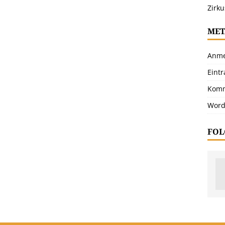
Zirku
MET
Anme
Eint
Komm
Word
FOL