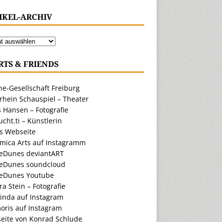
IKEL-ARCHIV
RTS & FRIENDS
e-Gesellschaft Freiburg
rhein Schauspiel – Theater
 Hansen – Fotografie
cht.ti – Künstlerin
ts Webseite
amica Arts auf Instagramm
eDunes deviantART
eDunes soundcloud
eDunes Youtube
a Stein – Fotografie
inda auf Instagram
oris auf Instagram
eite von Konrad Schlude