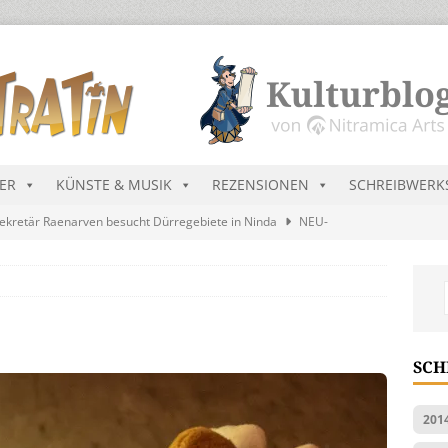
DER
KÜNSTE & MUSIK
REZENSIONEN
SCHREIBWERK
ekretär Raenarven besucht Dürregebiete in Ninda
NEU-
sik wird erst mal unöffentlich…
ALLGEMEIN
s Blau
MALMEDIEN UND RATGEBER
tär stellt Streichliste vor
NEU-NITRAMIEN
SCH
ts Charts im August 2026
MUSIK
201