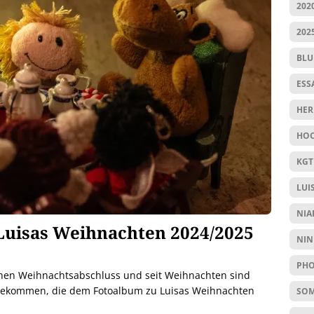
202
202
BL
ESS
HER
HOC
KGT
LUI
NIA
 Luisas Weihnachten 2024/2025
NIN
PHO
inen Weihnachtsabschluss und seit Weihnachten sind
gekommen, die dem Fotoalbum zu Luisas Weihnachten
SO