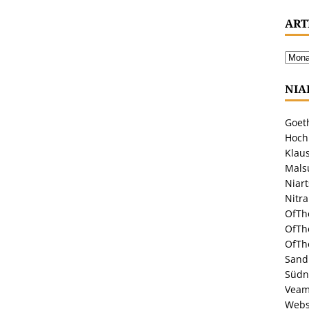
ART
NIA
Goeth
Hoch
Klaus
Malsu
Niar
Nitr
OfTh
OfTh
OfTh
Sandr
Südn
Veam
Webs