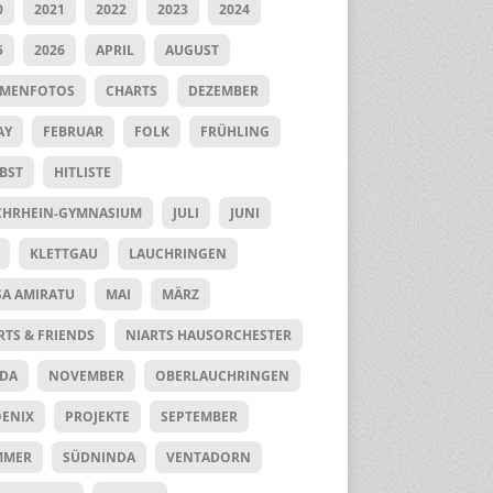
0
2021
2022
2023
2024
5
2026
APRIL
AUGUST
UMENFOTOS
CHARTS
DEZEMBER
AY
FEBRUAR
FOLK
FRÜHLING
BST
HITLISTE
HRHEIN-GYMNASIUM
JULI
JUNI
KLETTGAU
LAUCHRINGEN
SA AMIRATU
MAI
MÄRZ
RTS & FRIENDS
NIARTS HAUSORCHESTER
DA
NOVEMBER
OBERLAUCHRINGEN
ENIX
PROJEKTE
SEPTEMBER
MMER
SÜDNINDA
VENTADORN