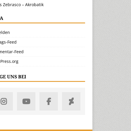
s Zebrasco – Akrobatik
A
lden
rags-Feed
entar-Feed
Press.org
GE UNS BEI