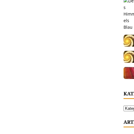
KAT
ART