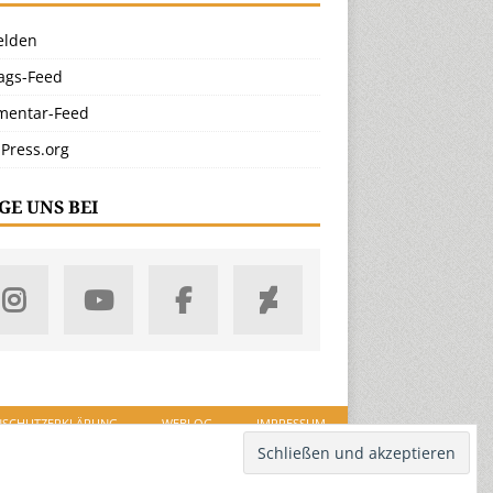
lden
rags-Feed
entar-Feed
Press.org
GE UNS BEI
NSCHUTZERKLÄRUNG
WEBLOG
IMPRESSUM