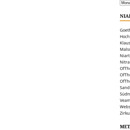
NIA
Goeth
Hoch
Klaus
Malsu
Niar
Nitr
OfTh
OfTh
OfTh
Sandr
Südn
Veam
Webs
Zirku
MET