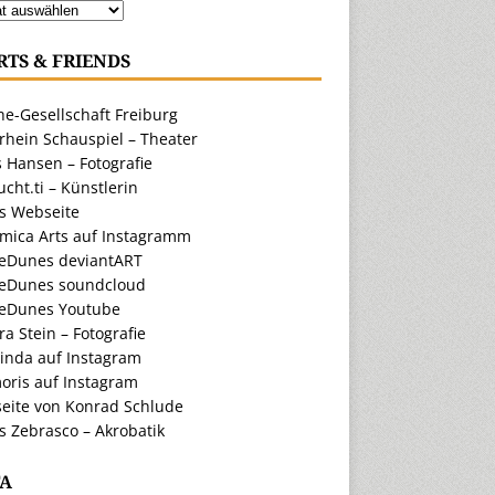
RTS & FRIENDS
e-Gesellschaft Freiburg
rhein Schauspiel – Theater
 Hansen – Fotografie
cht.ti – Künstlerin
ts Webseite
amica Arts auf Instagramm
eDunes deviantART
eDunes soundcloud
eDunes Youtube
a Stein – Fotografie
inda auf Instagram
oris auf Instagram
eite von Konrad Schlude
s Zebrasco – Akrobatik
A