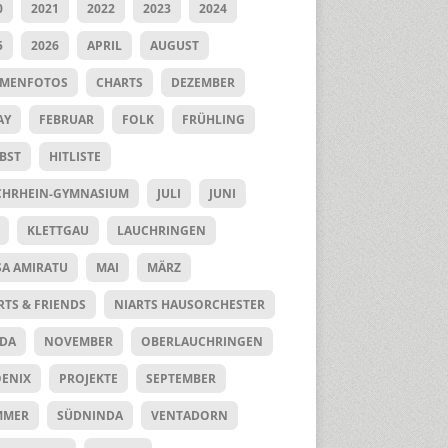
0
2021
2022
2023
2024
5
2026
APRIL
AUGUST
UMENFOTOS
CHARTS
DEZEMBER
AY
FEBRUAR
FOLK
FRÜHLING
BST
HITLISTE
HRHEIN-GYMNASIUM
JULI
JUNI
KLETTGAU
LAUCHRINGEN
SA AMIRATU
MAI
MÄRZ
RTS & FRIENDS
NIARTS HAUSORCHESTER
DA
NOVEMBER
OBERLAUCHRINGEN
ENIX
PROJEKTE
SEPTEMBER
MMER
SÜDNINDA
VENTADORN