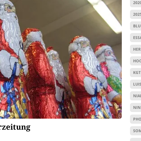
202
202
BL
ESS
HER
HOC
KGT
LUI
NIA
NIN
PHO
rzeitung
SO