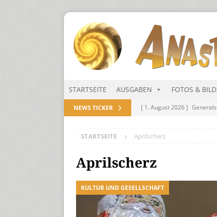
STARTSEITE
AUSGABEN
FOTOS & BIL
[ 1. August 2026 ]
Generals
NEWS TICKER
NITRAMIEN
STARTSEITE
Aprilscherz
[ 1. August 2026 ]
Niarts Mu
[ 31. Juli 2026 ]
Des Himmel
Aprilscherz
[ 31. Juli 2026 ]
Generalsekre
KULTUR UND GESELLSCHAFT
[ 1. August 2026 ]
Die Niar