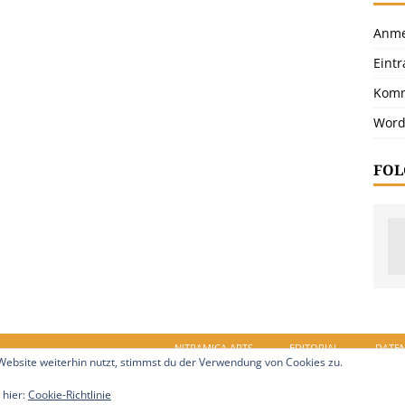
Anme
Eint
Komm
Word
FOL
NITRAMICA ARTS
EDITORIAL
DATE
ebsite weiterhin nutzt, stimmst du der Verwendung von Cookies zu.
in.de. Alle Rechte vorbehalten.
 hier:
Cookie-Richtlinie