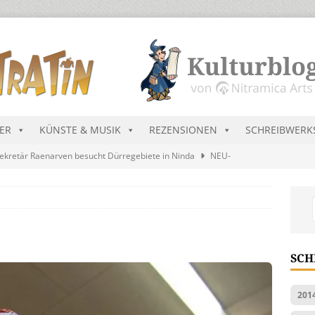
DER
KÜNSTE & MUSIK
REZENSIONEN
SCHREIBWERK
ekretär Raenarven besucht Dürregebiete in Ninda
NEU-
sik wird erst mal unöffentlich…
ALLGEMEIN
s Blau
MALMEDIEN UND RATGEBER
tär stellt Streichliste vor
NEU-NITRAMIEN
SCH
ts Charts im August 2026
MUSIK
201