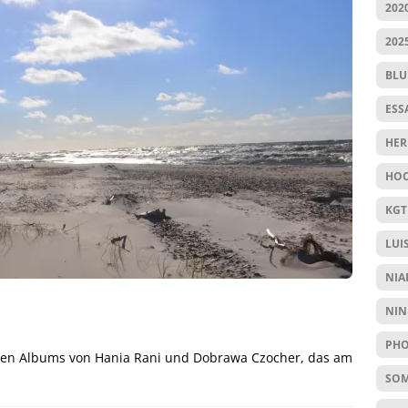
202
202
BL
ESS
HER
HOC
KGT
LUI
NIA
NIN
PHO
esten Albums von Hania Rani und Dobrawa Czocher, das am
SO