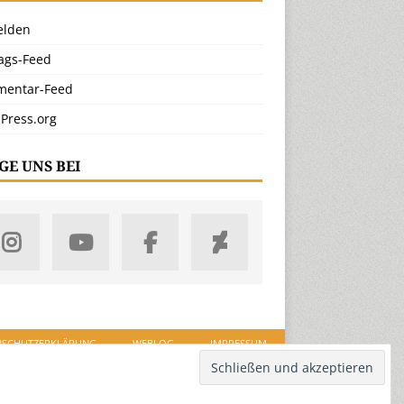
lden
rags-Feed
entar-Feed
Press.org
GE UNS BEI
NSCHUTZERKLÄRUNG
WEBLOG
IMPRESSUM