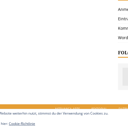
Anme
Eint
Komm
Word
FOL
NITRAMICA ARTS
EDITORIAL
DATE
ebsite weiterhin nutzt, stimmst du der Verwendung von Cookies zu.
in.de. Alle Rechte vorbehalten.
 hier:
Cookie-Richtlinie