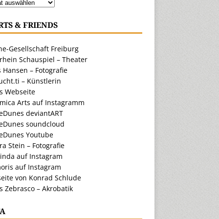
RTS & FRIENDS
e-Gesellschaft Freiburg
rhein Schauspiel – Theater
 Hansen – Fotografie
cht.ti – Künstlerin
ts Webseite
amica Arts auf Instagramm
eDunes deviantART
eDunes soundcloud
eDunes Youtube
a Stein – Fotografie
inda auf Instagram
oris auf Instagram
eite von Konrad Schlude
s Zebrasco – Akrobatik
A