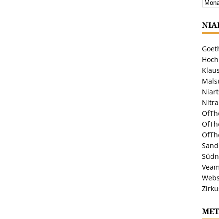
NIA
Goeth
Hoch
Klaus
Malsu
Niar
Nitr
OfTh
OfTh
OfTh
Sandr
Südn
Veam
Webs
Zirku
MET