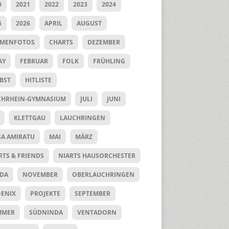
0
2021
2022
2023
2024
5
2026
APRIL
AUGUST
UMENFOTOS
CHARTS
DEZEMBER
AY
FEBRUAR
FOLK
FRÜHLING
BST
HITLISTE
HRHEIN-GYMNASIUM
JULI
JUNI
KLETTGAU
LAUCHRINGEN
SA AMIRATU
MAI
MÄRZ
RTS & FRIENDS
NIARTS HAUSORCHESTER
DA
NOVEMBER
OBERLAUCHRINGEN
ENIX
PROJEKTE
SEPTEMBER
MMER
SÜDNINDA
VENTADORN