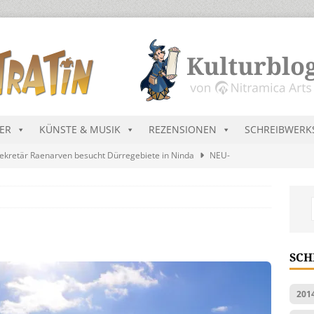
DER
KÜNSTE & MUSIK
REZENSIONEN
SCHREIBWERK
ekretär Raenarven besucht Dürregebiete in Ninda
NEU-
sik wird erst mal unöffentlich…
ALLGEMEIN
s Blau
MALMEDIEN UND RATGEBER
tär stellt Streichliste vor
NEU-NITRAMIEN
SCH
ts Charts im August 2026
MUSIK
201