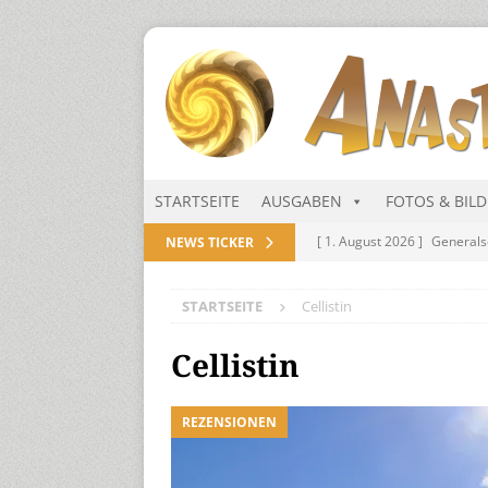
STARTSEITE
AUSGABEN
FOTOS & BIL
[ 1. August 2026 ]
Generals
NEWS TICKER
NITRAMIEN
STARTSEITE
Cellistin
[ 1. August 2026 ]
Niarts Mu
[ 31. Juli 2026 ]
Des Himmel
Cellistin
[ 31. Juli 2026 ]
Generalsekre
REZENSIONEN
[ 1. August 2026 ]
Die Niar