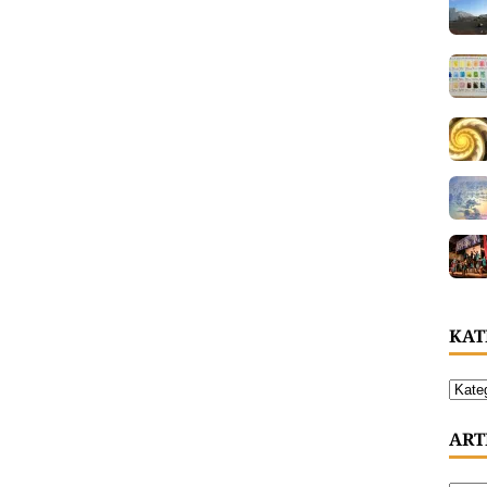
KAT
ART