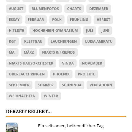
AUGUST
BLUMENFOTOS
CHARTS
DEZEMBER
ESSAY
FEBRUAR
FOLK
FRÜHLING
HERBST
HITLISTE
HOCHRHEIN-GYMNASIUM
JULI
JUNI
KGT
KLETTGAU
LAUCHRINGEN
LUISA AMIRATU
MAI
MÄRZ
NIARTS & FRIENDS
NIARTS HAUSORCHESTER
NINDA
NOVEMBER
OBERLAUCHRINGEN
PHOENIX
PROJEKTE
SEPTEMBER
SOMMER
SÜDNINDA
VENTADORN
WEIHNACHTEN
WINTER
DERZEIT BELIEBT…
Ein seltsamer, befremdlicher Tag