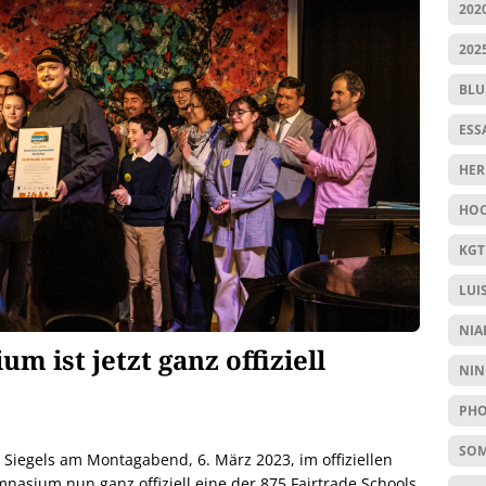
202
202
BL
ESS
HER
HOC
KGT
LUI
NIA
 ist jetzt ganz offiziell
NIN
PHO
SO
– Siegels am Montagabend, 6. März 2023, im offiziellen
mnasium nun ganz offiziell eine der 875 Fairtrade Schools