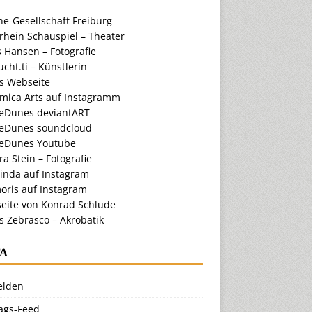
e-Gesellschaft Freiburg
rhein Schauspiel – Theater
 Hansen – Fotografie
cht.ti – Künstlerin
ts Webseite
amica Arts auf Instagramm
eDunes deviantART
eDunes soundcloud
eDunes Youtube
a Stein – Fotografie
inda auf Instagram
oris auf Instagram
eite von Konrad Schlude
s Zebrasco – Akrobatik
A
lden
rags-Feed