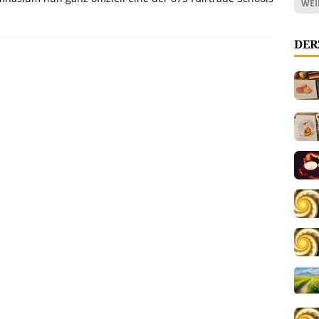
WEI
DER