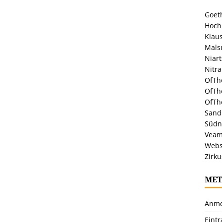
Goeth
Hoch
Klaus
Malsu
Niar
Nitr
OfTh
OfTh
OfTh
Sandr
Südn
Veam
Webs
Zirku
MET
Anme
Eint