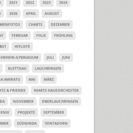
0
2021
2022
2023
2024
5
2026
APRIL
AUGUST
UMENFOTOS
CHARTS
DEZEMBER
AY
FEBRUAR
FOLK
FRÜHLING
BST
HITLISTE
HRHEIN-GYMNASIUM
JULI
JUNI
KLETTGAU
LAUCHRINGEN
SA AMIRATU
MAI
MÄRZ
RTS & FRIENDS
NIARTS HAUSORCHESTER
DA
NOVEMBER
OBERLAUCHRINGEN
ENIX
PROJEKTE
SEPTEMBER
MMER
SÜDNINDA
VENTADORN