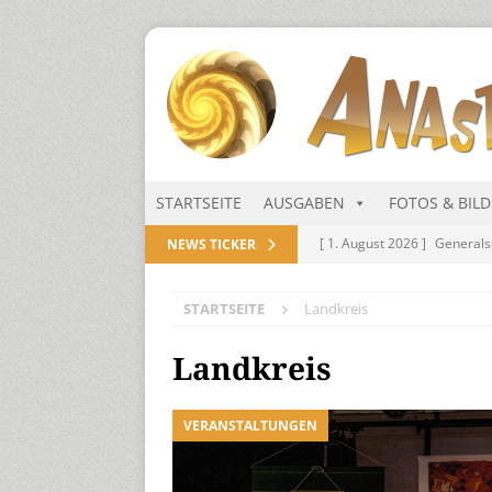
STARTSEITE
AUSGABEN
FOTOS & BIL
[ 1. August 2026 ]
Generals
NEWS TICKER
NITRAMIEN
STARTSEITE
Landkreis
[ 1. August 2026 ]
Niarts Mu
[ 31. Juli 2026 ]
Des Himmel
Landkreis
[ 31. Juli 2026 ]
Generalsekre
VERANSTALTUNGEN
[ 1. August 2026 ]
Die Niar