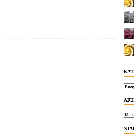
KAT
ART
NIA