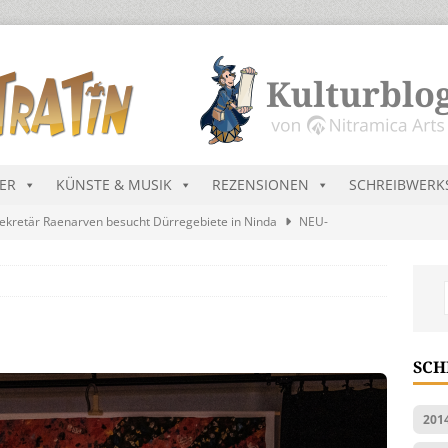
DER
KÜNSTE & MUSIK
REZENSIONEN
SCHREIBWERK
ekretär Raenarven besucht Dürregebiete in Ninda
NEU-
sik wird erst mal unöffentlich…
ALLGEMEIN
s Blau
MALMEDIEN UND RATGEBER
tär stellt Streichliste vor
NEU-NITRAMIEN
SCH
ts Charts im August 2026
MUSIK
201