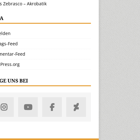
s Zebrasco – Akrobatik
A
lden
rags-Feed
entar-Feed
Press.org
GE UNS BEI