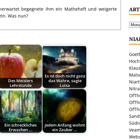
ART
 unerwartet begegnete ihm ein Matheheft und weigerte
eln. Was nun?
NIA
Goeth
Hoch
Klaus
Malsu
Es ist doch nicht ganz
Des Meisters
das Wahre, sagte
Niar
Lehrstunde
Luisa
Nitr
OfTh
OfTh
OfTh
Sandr
Südn
Ein schreckliches
Jedem Anfang wohnt
Veam
Erwachen ...
ein Zauber ...
Webs