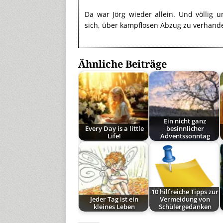
Da war Jörg wieder allein. Und völlig
sich, über kampflosen Abzug zu verhand
Ähnliche Beiträge
Ein nicht ganz
Every Day is a little
besinnlicher
Life!
Adventssonntag
10 hilfreiche Tipps zur
Jeder Tag ist ein
Vermeidung von
kleines Leben
Schülergedanken