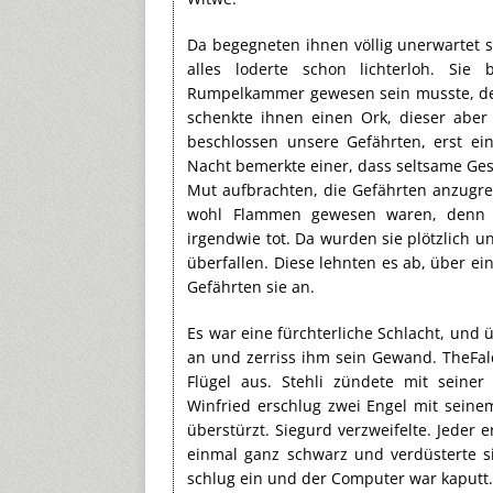
Da begegneten ihnen völlig unerwartet 
alles loderte schon lichterloh. Sie
Rumpelkammer gewesen sein musste, denn
schenkte ihnen einen Ork, dieser aber
beschlossen unsere Gefährten, erst ei
Nacht bemerkte einer, dass seltsame Ges
Mut aufbrachten, die Gefährten anzugre
wohl Flammen gewesen waren, denn a
irgendwie tot. Da wurden sie plötzlich u
überfallen. Diese lehnten es ab, über e
Gefährten sie an.
Es war eine fürchterliche Schlacht, und ü
an und zerriss ihm sein Gewand. TheFalc
Flügel aus. Stehli zündete mit seiner
Winfried erschlug zwei Engel mit sein
überstürzt. Siegurd verzweifelte. Jeder 
einmal ganz schwarz und verdüsterte si
schlug ein und der Computer war kaputt