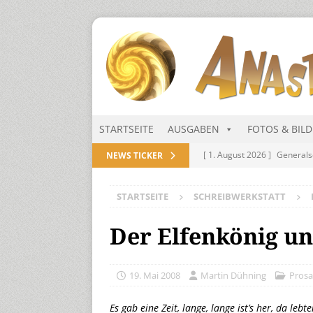
STARTSEITE
AUSGABEN
FOTOS & BIL
[ 1. August 2026 ]
Generals
NEWS TICKER
NITRAMIEN
STARTSEITE
SCHREIBWERKSTATT
[ 1. August 2026 ]
Niarts Mu
[ 31. Juli 2026 ]
Des Himmel
Der Elfenkönig u
[ 31. Juli 2026 ]
Generalsekre
[ 1. August 2026 ]
Die Niar
19. Mai 2008
Martin Dühning
Prosa
Es gab eine Zeit, lange, lange ist’s her, da le