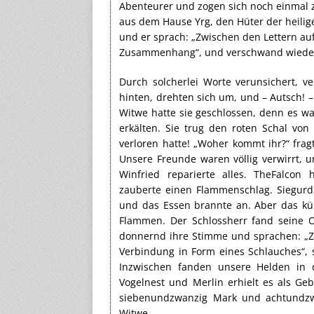
Abenteurer und zogen sich noch einmal zu
aus dem Hause Yrg, den Hüter der heilig
und er sprach: „Zwischen den Lettern au
Zusammenhang“, und verschwand wieder 
Durch solcherlei Worte verunsichert, 
hinten, drehten sich um, und – Autsch! 
Witwe hatte sie geschlossen, denn es war
erkälten. Sie trug den roten Schal von
verloren hatte! „Woher kommt ihr?“ fragt
Unsere Freunde waren völlig verwirrt, u
Winfried reparierte alles. TheFalcon 
zauberte einen Flammenschlag. Siegurd 
und das Essen brannte an. Aber das k
Flammen. Der Schlossherr fand seine O
donnernd ihre Stimme und sprachen: „Z
Verbindung in Form eines Schlauches“,
Inzwischen fanden unsere Helden in
Vogelnest und Merlin erhielt es als G
siebenundzwanzig Mark und achtundzw
Witwe.