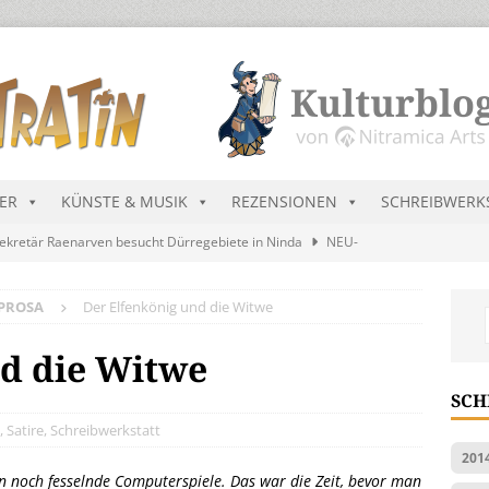
DER
KÜNSTE & MUSIK
REZENSIONEN
SCHREIBWERK
ekretär Raenarven besucht Dürregebiete in Ninda
NEU-
PROSA
Der Elfenkönig und die Witwe
sik wird erst mal unöffentlich…
ALLGEMEIN
s Blau
MALMEDIEN UND RATGEBER
nd die Witwe
tär stellt Streichliste vor
NEU-NITRAMIEN
SCH
ts Charts im August 2026
MUSIK
,
Satire
,
Schreibwerkstatt
201
bten noch fesselnde Computerspiele. Das war die Zeit, bevor man