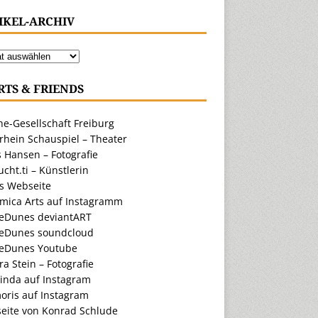
IKEL-ARCHIV
RTS & FRIENDS
e-Gesellschaft Freiburg
rhein Schauspiel – Theater
 Hansen – Fotografie
cht.ti – Künstlerin
ts Webseite
amica Arts auf Instagramm
eDunes deviantART
eDunes soundcloud
eDunes Youtube
a Stein – Fotografie
inda auf Instagram
oris auf Instagram
eite von Konrad Schlude