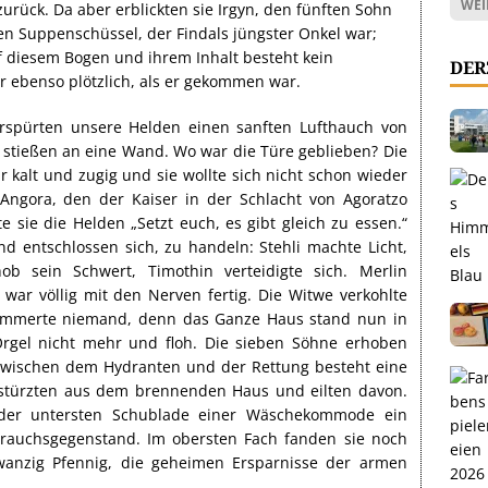
WEI
rück. Da aber erblickten sie Irgyn, den fünften Sohn
en Suppenschüssel, der Findals jüngster Onkel war;
f diesem Bogen und ihrem Inhalt besteht kein
DER
ebenso plötzlich, als er gekommen war.
verspürten unsere Helden einen sanften Lufthauch von
– stießen an eine Wand. Wo war die Türe geblieben? Die
 kalt und zugig und sie wollte sich nicht schon wieder
 Angora, den der Kaiser in der Schlacht von Agoratzo
e sie die Helden „Setzt euch, es gibt gleich zu essen.“
nd entschlossen sich, zu handeln: Stehli machte Licht,
hob sein Schwert, Timothin verteidigte sich. Merlin
war völlig mit den Nerven fertig. Die Witwe verkohlte
ümmerte niemand, denn das Ganze Haus stand nun in
rgel nicht mehr und floh. Die sieben Söhne erhoben
wischen dem Hydranten und der Rettung besteht eine
 stürzten aus dem brennenden Haus und eilten davon.
 der untersten Schublade einer Wäschekommode ein
ebrauchsgegenstand. Im obersten Fach fanden sie noch
anzig Pfennig, die geheimen Ersparnisse der armen