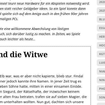
202
ieviel teure neue Hardware für ein Abspielen notwendig wird.
n statt reicher Geldgeber Ideen. So ein Spiel konnte dann
202
nd spielte sich auf dem Amiga auch in den frühen 90er Jahren
maligen PCs.
BL
ESS
ute eine willkommene Abwechslung von lästigen
ch, sich darüber lustig zu machen. In Zeiten, wo Spiele
HER
auch leichter als heute…
HOC
nd die Witwe
KGT
LUI
NIA
 Elb war, was er aber nicht kapierte, blieb stur. Findal
NIN
einer jedoch kannte ihre Namen. In jener Zeit trug es
ieben Söhne hatte, mitten in einer einsamen Einöde.
PHO
n Siegurd, der Rätselhafte, der inzwischen keinem
 alten Frau betraten, trafen sie auf sieben Magier, die
SO
em unterhalten wollten. Nun gut, dachten sich unsere