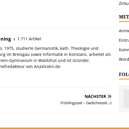
Zirku
MET
Anme
hning
1.711 Artikel
Eint
. 1975, studierte Germanistik, kath. Theologie und
Komm
urg im Breisgau sowie Informatik in Konstanz, arbeitet als
Word
hein-Gymnasium in Waldshut und ist Gründer,
efredakteur von Anastratin.de.
FOL
NÄCHSTER
Frühlingszeit – Gedichtezeit ;-)