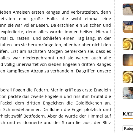
sieben Ameisen ersten Ranges und verbrutzelten, denn
 betraten eine große Halle, die wohl einmal eine
 sie war voller Besen. Da erschien ein Stilzchen und
 explodierte, denn alles wurde immer heißer. Hierauf
nmal zu rasten, und schliefen einen Tag lang. In der
talten um sie herumzüngelten, offenbar aber nicht den
ifen. Erst am nächsten Morgen bemerkten sie, dass es
lles war niedergebrannt und sie waren auch alle
nd völlig unerwartet von sieben Engelein dritten Ranges
inen kampflosen Abzug zu verhandeln. Da griffen unsere
berall flogen die Federn. Merlin griff das erste Engelein
on packte das zweite Engelein und riss ihm brutal die
 Fackel dem dritten Engelchen die Goldlöckchen an.
em Schmiedehammer. Da flohen die Engel plötzlich und
KAT
erhielt zwölf Bettfedern. Aber da wurde der Himmel auf
ch und es donnerte und der Strom fiel aus, der Blitz
.