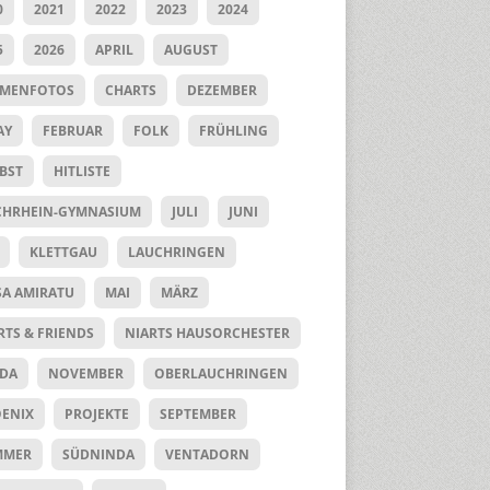
0
2021
2022
2023
2024
5
2026
APRIL
AUGUST
UMENFOTOS
CHARTS
DEZEMBER
AY
FEBRUAR
FOLK
FRÜHLING
BST
HITLISTE
HRHEIN-GYMNASIUM
JULI
JUNI
KLETTGAU
LAUCHRINGEN
SA AMIRATU
MAI
MÄRZ
RTS & FRIENDS
NIARTS HAUSORCHESTER
DA
NOVEMBER
OBERLAUCHRINGEN
ENIX
PROJEKTE
SEPTEMBER
MMER
SÜDNINDA
VENTADORN