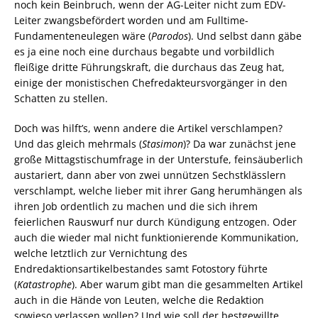
noch kein Beinbruch, wenn der AG-Leiter nicht zum EDV-
Leiter zwangsbefördert worden und am Fulltime-
Fundamenteneulegen wäre (
Parodos
). Und selbst dann gäbe
es ja eine noch eine durchaus begabte und vorbildlich
fleißige dritte Führungskraft, die durchaus das Zeug hat,
einige der monistischen Chefredakteursvorgänger in den
Schatten zu stellen.
Doch was hilft’s, wenn andere die Artikel verschlampen?
Und das gleich mehrmals (
Stasimon
)? Da war zunächst jene
große Mittagstischumfrage in der Unterstufe, feinsäuberlich
austariert, dann aber von zwei unnützen Sechstklässlern
verschlampt, welche lieber mit ihrer Gang herumhängen als
ihren Job ordentlich zu machen und die sich ihrem
feierlichen Rauswurf nur durch Kündigung entzogen. Oder
auch die wieder mal nicht funktionierende Kommunikation,
welche letztlich zur Vernichtung des
Endredaktionsartikelbestandes samt Fotostory führte
(
Katastrophe
). Aber warum gibt man die gesammelten Artikel
auch in die Hände von Leuten, welche die Redaktion
sowieso verlassen wollen? Und wie soll der bestgewillte