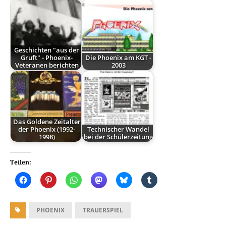
Geschichten "aus der
Gruft" - Phoenix-
Die Phoenix am KGT -
Veteranen berichten
2003
Das Goldene Zeitalter
der Phoenix (1992-
Technischer Wandel
1998)
bei der Schülerzeitung
Teilen:
PHOENIX
TRAUERSPIEL