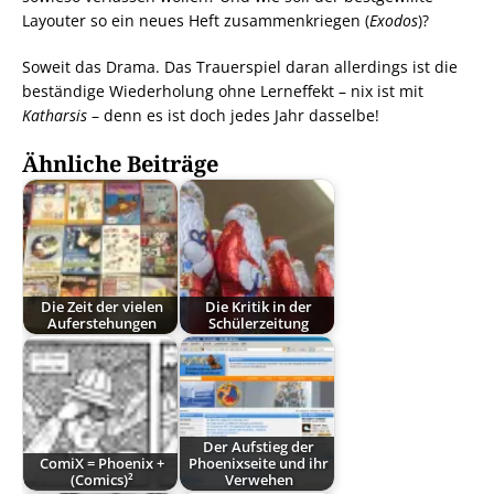
Layouter so ein neues Heft zusammenkriegen (
Exodos
)?
Soweit das Drama. Das Trauerspiel daran allerdings ist die
beständige Wiederholung ohne Lerneffekt – nix ist mit
Katharsis
– denn es ist doch jedes Jahr dasselbe!
Ähnliche Beiträge
Die Zeit der vielen
Die Kritik in der
Auferstehungen
Schülerzeitung
Der Aufstieg der
ComiX = Phoenix +
Phoenixseite und ihr
(Comics)²
Verwehen