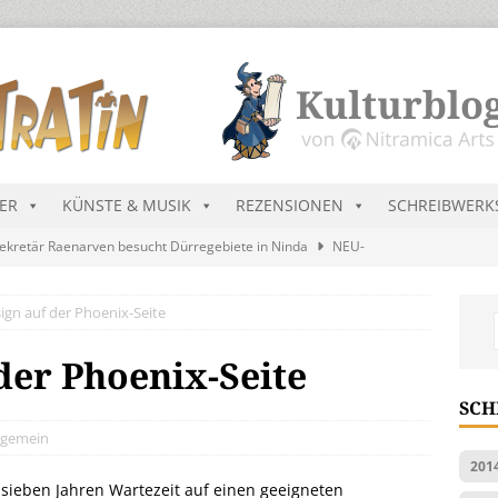
DER
KÜNSTE & MUSIK
REZENSIONEN
SCHREIBWERK
ekretär Raenarven besucht Dürregebiete in Ninda
NEU-
ign auf der Phoenix-Seite
sik wird erst mal unöffentlich…
ALLGEMEIN
s Blau
MALMEDIEN UND RATGEBER
der Phoenix-Seite
tär stellt Streichliste vor
NEU-NITRAMIEN
SCH
ts Charts im August 2026
MUSIK
lgemein
201
sieben Jahren Wartezeit auf einen geeigneten