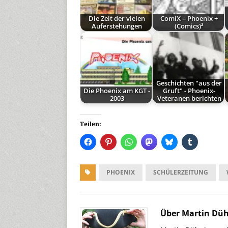
Die Zeit der vielen
ComiX = Phoenix +
Auferstehungen
(Comics)²
Geschichten "aus der
Die Phoenix am KGT -
Gruft" - Phoenix-
2003
Veteranen berichten
Teilen:
PHOENIX
SCHÜLERZEITUNG
Über Martin Dü