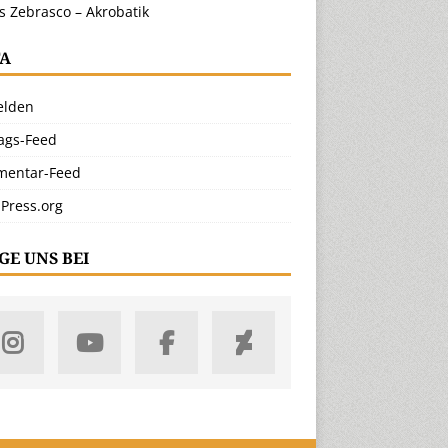
s Zebrasco – Akrobatik
A
lden
rags-Feed
entar-Feed
Press.org
GE UNS BEI