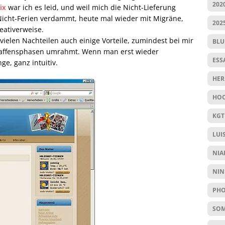
202
ix
war ich es leid, und weil mich die Nicht-Lieferung
Nicht-Ferien verdammt, heute mal wieder mit Migräne,
202
eativerweise.
ielen Nachteilen auch einige Vorteile, zumindest bei mir
BL
chaffensphasen umrahmt. Wenn man erst wieder
ESS
e, ganz intuitiv.
HER
HOC
KGT
LUI
NIA
NIN
PHO
SO