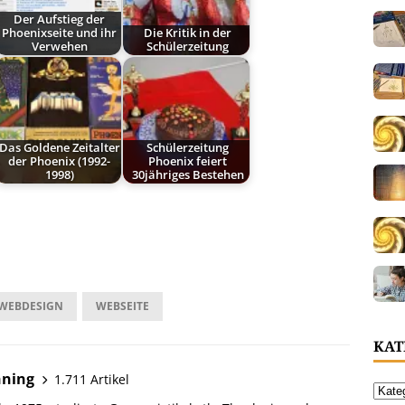
Der Aufstieg der
Phoenixseite und ihr
Die Kritik in der
Verwehen
Schülerzeitung
Das Goldene Zeitalter
Schülerzeitung
der Phoenix (1992-
Phoenix feiert
1998)
30jähriges Bestehen
WEBDESIGN
WEBSEITE
KAT
hning
1.711 Artikel