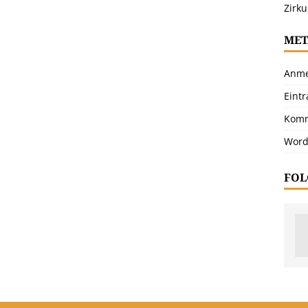
Zirku
MET
Anme
Eint
Komm
Word
FOL