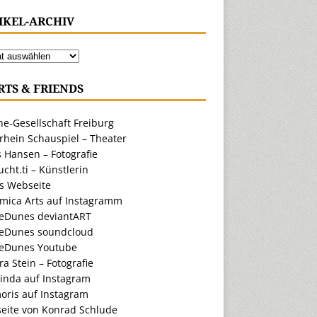
IKEL-ARCHIV
RTS & FRIENDS
e-Gesellschaft Freiburg
rhein Schauspiel – Theater
 Hansen – Fotografie
cht.ti – Künstlerin
ts Webseite
amica Arts auf Instagramm
eDunes deviantART
eDunes soundcloud
eDunes Youtube
a Stein – Fotografie
inda auf Instagram
oris auf Instagram
eite von Konrad Schlude