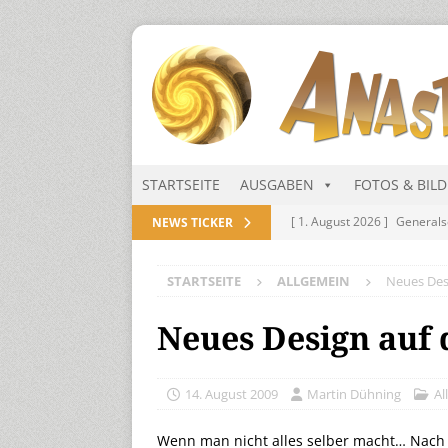
STARTSEITE
AUSGABEN
FOTOS & BIL
[ 1. August 2026 ]
Generals
NEWS TICKER
NITRAMIEN
STARTSEITE
ALLGEMEIN
Neues Des
[ 1. August 2026 ]
Niarts Mu
[ 31. Juli 2026 ]
Des Himmel
Neues Design auf 
[ 31. Juli 2026 ]
Generalsekre
[ 1. August 2026 ]
Die Niar
14. August 2009
Martin Dühning
Al
Wenn man nicht alles selber macht… Nach 