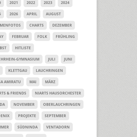
0
2021
2022
2023
2024
5
2026
APRIL
AUGUST
UMENFOTOS
CHARTS
DEZEMBER
AY
FEBRUAR
FOLK
FRÜHLING
BST
HITLISTE
HRHEIN-GYMNASIUM
JULI
JUNI
KLETTGAU
LAUCHRINGEN
SA AMIRATU
MAI
MÄRZ
RTS & FRIENDS
NIARTS HAUSORCHESTER
DA
NOVEMBER
OBERLAUCHRINGEN
ENIX
PROJEKTE
SEPTEMBER
MMER
SÜDNINDA
VENTADORN