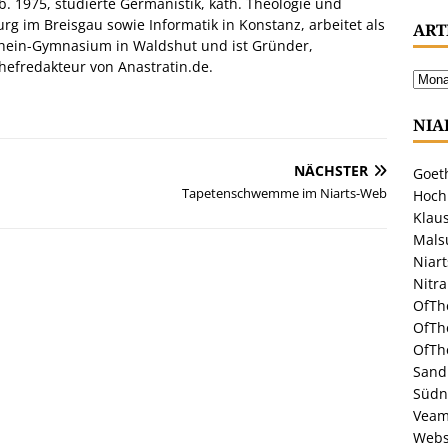
. 1975, studierte Germanistik, kath. Theologie und
urg im Breisgau sowie Informatik in Konstanz, arbeitet als
ART
hein-Gymnasium in Waldshut und ist Gründer,
efredakteur von Anastratin.de.
NIA
NÄCHSTER
Goeth
Tapetenschwemme im Niarts-Web
Hoch
Klaus
Malsu
Niar
Nitr
OfTh
OfTh
OfTh
Sandr
Südn
Veam
Webs