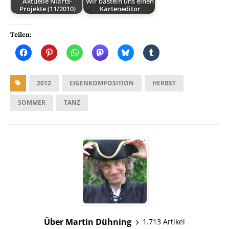
Aktuelle Niarts-
Wir basteln uns einen
Projekte (11/2010)
Karteneditor
Teilen:
2012
EIGENKOMPOSITION
HERBST
SOMMER
TANZ
Über Martin Dühning
1.713 Artikel