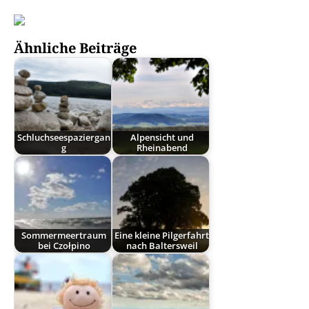
Ähnliche Beiträge
Schluchseespaziergan
Alpensicht und
g
Rheinabend
Sommermeertraum
Eine kleine Pilgerfahrt
bei Czołpino
nach Baltersweil