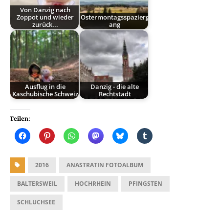
Von Danzig nach
Zoppot und wieder
Ostermontagsspazierg
zurück...
ang
Ausflug in die
Danzig - die alte
Kaschubische Schweiz
Rechtstadt
Teilen:
2016
ANASTRATIN FOTOALBUM
BALTERSWEIL
HOCHRHEIN
PFINGSTEN
SCHLUCHSEE