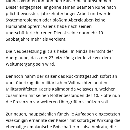
Nindas konnten ihn und den Kaiser nicht umstimmen.
Dieser entgegnete, er gönne seinen Beamten Ruhe nach
pflichtbewusster, jahrzehnterlanger Arbeit und werde
Systemproblemen oder bloßem Aberglauben keine
Humanität opfern: Valens habe nach seinen
unerschütterlich treuen Dienst seine nunmehr 10
Sabbatjahre mehr als verdient.
Die Neubesetzung gilt als heikel: In Ninda herrscht der
Aberglaube, dass der 23. Vizekönig der letzte vor dem
Weltuntergang sein wird.
Dennoch nahm der Kaiser das Rücktrittsgesuch sofort an
und übertrug die militärischen Vollmachten an den
Militärpräfekten Kaeris Kalimdor da Velasvesin, welcher
zusammen mit seinen Flottenbeständen der 10. Flotte nun
die Provinzen vor weiteren Übergriffen schützen soll.
Zur neuen, hauptsächlich für zivile Aufgaben eingesetzten
Vizekönigin ernannte der Kaiser mit sofortiger Wirkung die
ehemalige emolanische Botschafterin Luisa Amiratu, die