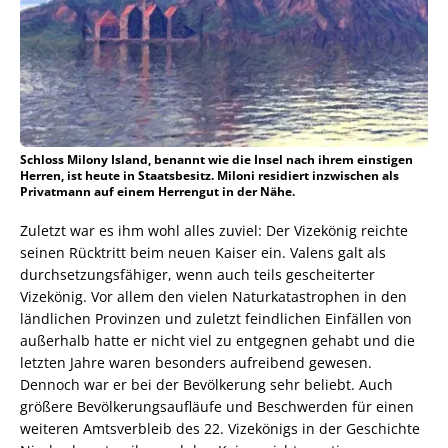
Schloss Milony Island, benannt wie die Insel nach ihrem einstigen
Herren, ist heute in Staatsbesitz. Miloni residiert inzwischen als
Privatmann auf einem Herrengut in der Nähe.
Zuletzt war es ihm wohl alles zuviel: Der Vizekönig reichte
seinen Rücktritt beim neuen Kaiser ein. Valens galt als
durchsetzungsfähiger, wenn auch teils gescheiterter
Vizekönig. Vor allem den vielen Naturkatastrophen in den
ländlichen Provinzen und zuletzt feindlichen Einfällen von
außerhalb hatte er nicht viel zu entgegnen gehabt und die
letzten Jahre waren besonders aufreibend gewesen.
Dennoch war er bei der Bevölkerung sehr beliebt. Auch
größere Bevölkerungsaufläufe und Beschwerden für einen
weiteren Amtsverbleib des 22. Vizekönigs in der Geschichte