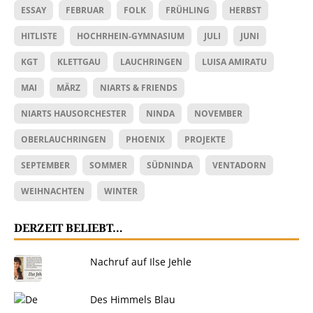
ESSAY
FEBRUAR
FOLK
FRÜHLING
HERBST
HITLISTE
HOCHRHEIN-GYMNASIUM
JULI
JUNI
KGT
KLETTGAU
LAUCHRINGEN
LUISA AMIRATU
MAI
MÄRZ
NIARTS & FRIENDS
NIARTS HAUSORCHESTER
NINDA
NOVEMBER
OBERLAUCHRINGEN
PHOENIX
PROJEKTE
SEPTEMBER
SOMMER
SÜDNINDA
VENTADORN
WEIHNACHTEN
WINTER
DERZEIT BELIEBT…
Nachruf auf Ilse Jehle
Des Himmels Blau