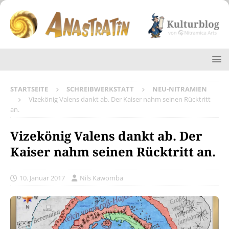
STARTSEITE
SCHREIBWERKSTATT
NEU-NITRAMIEN
Vizekönig Valens dankt ab. Der Kaiser nahm seinen Rücktritt
an.
Vizekönig Valens dankt ab. Der
Kaiser nahm seinen Rücktritt an.
10. Januar 2017
Nils Kawomba