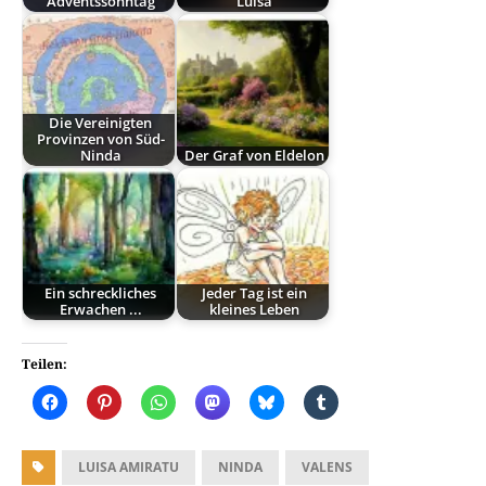
Adventssonntag
Luisa
Die Vereinigten
Provinzen von Süd-
Ninda
Der Graf von Eldelon
Ein schreckliches
Jeder Tag ist ein
Erwachen ...
kleines Leben
Teilen:
LUISA AMIRATU
NINDA
VALENS