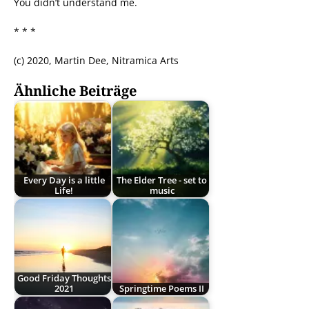
You didn’t understand me.
* * *
(c) 2020, Martin Dee, Nitramica Arts
Ähnliche Beiträge
Every Day is a little
The Elder Tree - set to
Life!
music
Good Friday Thoughts
2021
Springtime Poems II