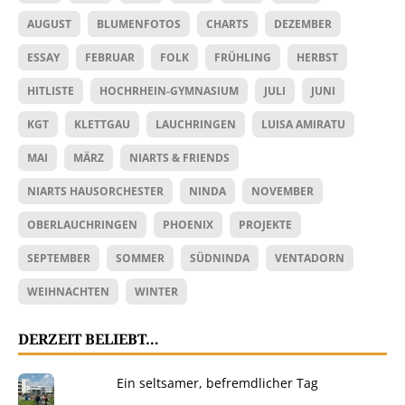
AUGUST
BLUMENFOTOS
CHARTS
DEZEMBER
ESSAY
FEBRUAR
FOLK
FRÜHLING
HERBST
HITLISTE
HOCHRHEIN-GYMNASIUM
JULI
JUNI
KGT
KLETTGAU
LAUCHRINGEN
LUISA AMIRATU
MAI
MÄRZ
NIARTS & FRIENDS
NIARTS HAUSORCHESTER
NINDA
NOVEMBER
OBERLAUCHRINGEN
PHOENIX
PROJEKTE
SEPTEMBER
SOMMER
SÜDNINDA
VENTADORN
WEIHNACHTEN
WINTER
DERZEIT BELIEBT…
Ein seltsamer, befremdlicher Tag