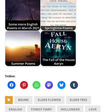
Some more English
Poems in March 2021
Springtime Poems
The Fall of the House
Summer Poems
Aeryn
Teilen:
BÄUME
ELDER FLOWER
ELDER TREE
ENGLISH
FOREST FAIRY
HOLLUNDER
LOVE