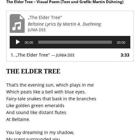
The Elder Tree – Visual Poem (Text und Grafik: Martin Dühning)
„The Elder Tree“
Beltaine Lyrics by Martin A. Duehning
JUNIA DEE
Audio-
00:00
00:00
Player
1.
„The Elder Tree“
3:33
— JUNIA DEE
THE ELDER TREE
That’s the evening sun, which plays in me
Which peals like a bell with blue eyes.
Fairy-tale snakes that bask in the branches
Like golden green emeralds
And sound like distant flutes
At Beltaine.
You lay dreaming in my shadow,
My scent surrounded you,