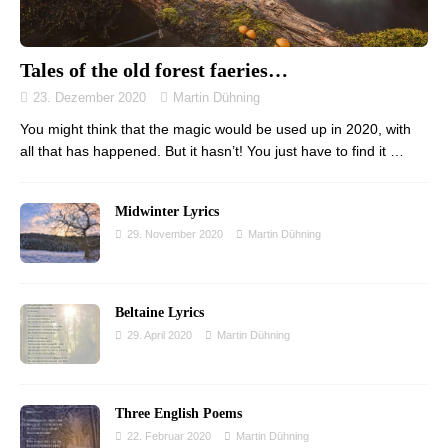
Tales of the old forest faeries…
23. Dezember 2020
Martin Dühning
You might think that the magic would be used up in 2020, with
all that has happened. But it hasn’t! You just have to find it …
Midwinter Lyrics
29. November 2020
Martin Dühning
Beltaine Lyrics
29. April 2020
Martin Dühning
Three English Poems
22. Februar 2020
Martin Dühning