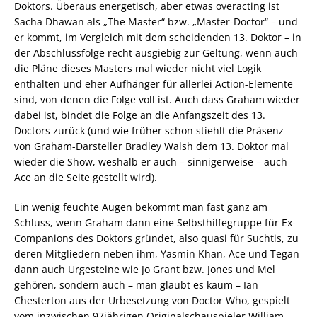
Doktors. Überaus energetisch, aber etwas overacting ist
Sacha Dhawan als „The Master“ bzw. „Master-Doctor“ – und
er kommt, im Vergleich mit dem scheidenden 13. Doktor – in
der Abschlussfolge recht ausgiebig zur Geltung, wenn auch
die Pläne dieses Masters mal wieder nicht viel Logik
enthalten und eher Aufhänger für allerlei Action-Elemente
sind, von denen die Folge voll ist. Auch dass Graham wieder
dabei ist, bindet die Folge an die Anfangszeit des 13.
Doctors zurück (und wie früher schon stiehlt die Präsenz
von Graham-Darsteller Bradley Walsh dem 13. Doktor mal
wieder die Show, weshalb er auch – sinnigerweise – auch
Ace an die Seite gestellt wird).
Ein wenig feuchte Augen bekommt man fast ganz am
Schluss, wenn Graham dann eine Selbsthilfegruppe für Ex-
Companions des Doktors gründet, also quasi für Suchtis, zu
deren Mitgliedern neben ihm, Yasmin Khan, Ace und Tegan
dann auch Urgesteine wie Jo Grant bzw. Jones und Mel
gehören, sondern auch – man glaubt es kaum – Ian
Chesterton aus der Urbesetzung von Doctor Who, gespielt
vom inzwischen 97jährigen Originalschauspieler William