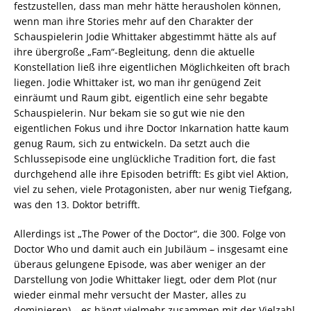
festzustellen, dass man mehr hätte herausholen können,
wenn man ihre Stories mehr auf den Charakter der
Schauspielerin Jodie Whittaker abgestimmt hätte als auf
ihre übergroße „Fam“-Begleitung, denn die aktuelle
Konstellation ließ ihre eigentlichen Möglichkeiten oft brach
liegen. Jodie Whittaker ist, wo man ihr genügend Zeit
einräumt und Raum gibt, eigentlich eine sehr begabte
Schauspielerin. Nur bekam sie so gut wie nie den
eigentlichen Fokus und ihre Doctor Inkarnation hatte kaum
genug Raum, sich zu entwickeln. Da setzt auch die
Schlussepisode eine unglückliche Tradition fort, die fast
durchgehend alle ihre Episoden betrifft: Es gibt viel Aktion,
viel zu sehen, viele Protagonisten, aber nur wenig Tiefgang,
was den 13. Doktor betrifft.
Allerdings ist „The Power of the Doctor“, die 300. Folge von
Doctor Who und damit auch ein Jubiläum – insgesamt eine
überaus gelungene Episode, was aber weniger an der
Darstellung von Jodie Whittaker liegt, oder dem Plot (nur
wieder einmal mehr versucht der Master, alles zu
dominieren) – es hängt vielmehr zusammen mit der Vielzahl