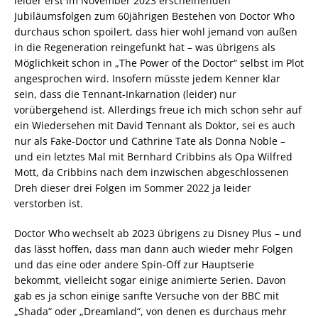
leider erst im November 2023 erscheinenden
Jubiläumsfolgen zum 60jährigen Bestehen von Doctor Who
durchaus schon spoilert, dass hier wohl jemand von außen
in die Regeneration reingefunkt hat – was übrigens als
Möglichkeit schon in „The Power of the Doctor“ selbst im Plot
angesprochen wird. Insofern müsste jedem Kenner klar
sein, dass die Tennant-Inkarnation (leider) nur
vorübergehend ist. Allerdings freue ich mich schon sehr auf
ein Wiedersehen mit David Tennant als Doktor, sei es auch
nur als Fake-Doctor und Cathrine Tate als Donna Noble –
und ein letztes Mal mit Bernhard Cribbins als Opa Wilfred
Mott, da Cribbins nach dem inzwischen abgeschlossenen
Dreh dieser drei Folgen im Sommer 2022 ja leider
verstorben ist.
Doctor Who wechselt ab 2023 übrigens zu Disney Plus – und
das lässt hoffen, dass man dann auch wieder mehr Folgen
und das eine oder andere Spin-Off zur Hauptserie
bekommt, vielleicht sogar einige animierte Serien. Davon
gab es ja schon einige sanfte Versuche von der BBC mit
„Shada“ oder „Dreamland“, von denen es durchaus mehr