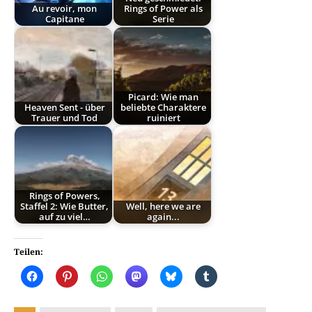
Au revoir, mon
Rings of Power als
Capitane
Serie
Picard: Wie man
Heaven Sent - über
beliebte Charaktere
Trauer und Tod
ruiniert
Rings of Powers,
Staffel 2: Wie Butter,
Well, here we are
auf zu viel…
again...
Teilen: