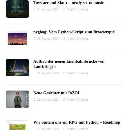
Tuvstarr and Skutt – newly set to music
28. August 2024
Martin Dühning
pygbag: Vom Python-Skript zum Browserspiel
25. August 2024
Martin Dühning
Aufbau der neuen Eisenbahnbrücke von
Lauchringen
24. August 2024
Martin Dühning
Neue Gesichter mit InZOI
21. August 2024
Martin Dühning
Wir basteln uns ein RPG mit Python – Roadmap
20. August 2024
Martin Dühning