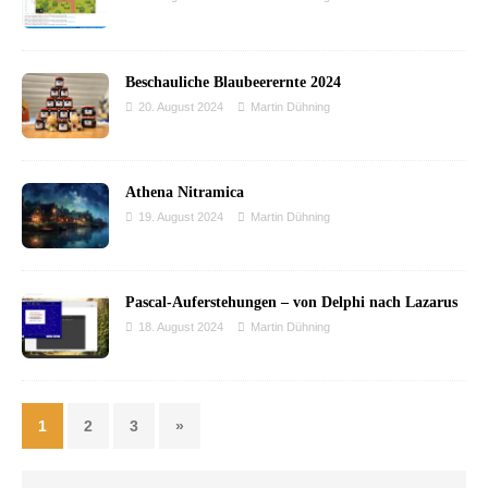
Beschauliche Blaubeerernte 2024
20. August 2024
Martin Dühning
Athena Nitramica
19. August 2024
Martin Dühning
Pascal-Auferstehungen – von Delphi nach Lazarus
18. August 2024
Martin Dühning
1
2
3
»