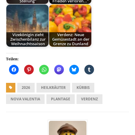
Stellung"
Frieden verloren..."
Vizekönigin zieht
Verdenz: Neue
Zwischenbilanz zur
Gemüsestadt an der
Weihnachtssaison
Grenze zu Dunland
Teilen:
2026
HEILKRÄUTER
KÜRBIS
NOVA VALENTIA
PLANTAGE
VERDENZ