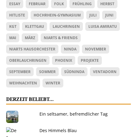
ESSAY
FEBRUAR
FOLK
FRÜHLING
HERBST
HITLISTE
HOCHRHEIN-GYMNASIUM
JULI
JUNI
KGT
KLETTGAU
LAUCHRINGEN
LUISA AMIRATU
MAI
MÄRZ
NIARTS & FRIENDS
NIARTS HAUSORCHESTER
NINDA
NOVEMBER
OBERLAUCHRINGEN
PHOENIX
PROJEKTE
SEPTEMBER
SOMMER
SÜDNINDA
VENTADORN
WEIHNACHTEN
WINTER
DERZEIT BELIEBT…
Ein seltsamer, befremdlicher Tag
Des Himmels Blau