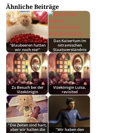
Ähnliche Beiträge
Das Kaisertum im
"Blaubeeren hatten
nitramischen
wir noch nie!"
Staatsverständnis
Zu Besuch bei der
Vizekönigin Luisa,
Vizekönigin
revisited
"Die Zeiten sind hart,
aber wir halten die
"Wir haben den