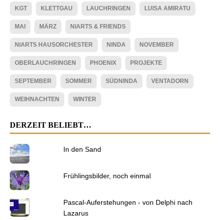
KGT
KLETTGAU
LAUCHRINGEN
LUISA AMIRATU
MAI
MÄRZ
NIARTS & FRIENDS
NIARTS HAUSORCHESTER
NINDA
NOVEMBER
OBERLAUCHRINGEN
PHOENIX
PROJEKTE
SEPTEMBER
SOMMER
SÜDNINDA
VENTADORN
WEIHNACHTEN
WINTER
DERZEIT BELIEBT…
In den Sand
Frühlingsbilder, noch einmal
Pascal-Auferstehungen - von Delphi nach
Lazarus