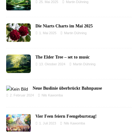
25. Mai 2025
Martin Dühning
Die Niarts Charts im Mai 2025
1. Mai 2025
Martin Dühning
The Elder Tree – set to music
13. Oktober 2024
Martin Dühning
Neue Buslinie überbrückt Bahnpause
2. Februar 2024
Nils Kawomba
Vier Feen feiern Feengeburtstag!
1. Juli 2023
Nils Kawomba