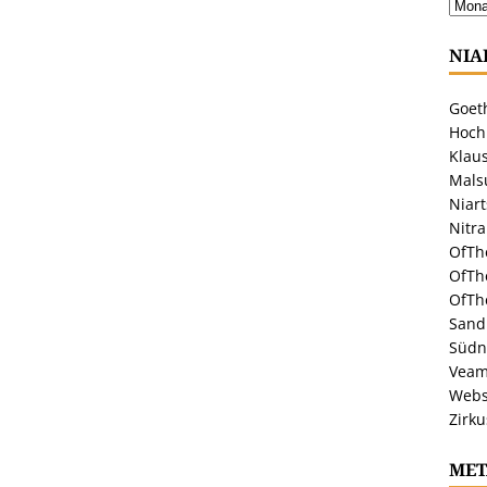
NIA
Goeth
Hoch
Klaus
Malsu
Niar
Nitr
OfTh
OfTh
OfTh
Sandr
Südn
Veam
Webs
Zirku
MET