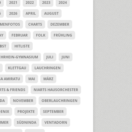
0
2021
2022
2023
2024
5
2026
APRIL
AUGUST
UMENFOTOS
CHARTS
DEZEMBER
AY
FEBRUAR
FOLK
FRÜHLING
BST
HITLISTE
HRHEIN-GYMNASIUM
JULI
JUNI
KLETTGAU
LAUCHRINGEN
SA AMIRATU
MAI
MÄRZ
RTS & FRIENDS
NIARTS HAUSORCHESTER
DA
NOVEMBER
OBERLAUCHRINGEN
ENIX
PROJEKTE
SEPTEMBER
MMER
SÜDNINDA
VENTADORN