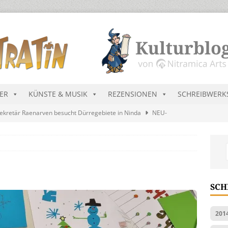
DER
KÜNSTE & MUSIK
REZENSIONEN
SCHREIBWERK
ekretär Raenarven besucht Dürregebiete in Ninda
NEU-
sik wird erst mal unöffentlich…
ALLGEMEIN
s Blau
MALMEDIEN UND RATGEBER
tär stellt Streichliste vor
NEU-NITRAMIEN
SCH
ts Charts im August 2026
MUSIK
201