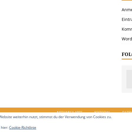
Anme
Eint
Komm
Word
FOL
NITRAMICA ARTS
EDITORIAL
DATE
ebsite weiterhin nutzt, stimmst du der Verwendung von Cookies zu.
in.de. Alle Rechte vorbehalten.
 hier:
Cookie-Richtlinie