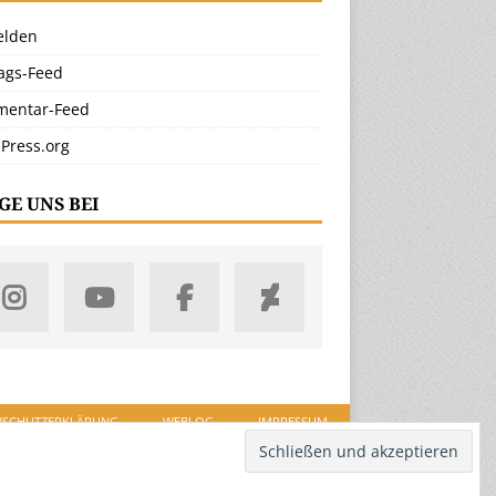
lden
rags-Feed
entar-Feed
Press.org
GE UNS BEI
NSCHUTZERKLÄRUNG
WEBLOG
IMPRESSUM