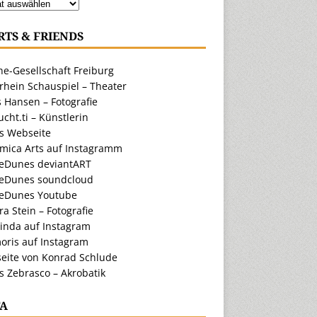
RTS & FRIENDS
e-Gesellschaft Freiburg
rhein Schauspiel – Theater
 Hansen – Fotografie
cht.ti – Künstlerin
ts Webseite
amica Arts auf Instagramm
eDunes deviantART
eDunes soundcloud
eDunes Youtube
a Stein – Fotografie
inda auf Instagram
oris auf Instagram
eite von Konrad Schlude
s Zebrasco – Akrobatik
A