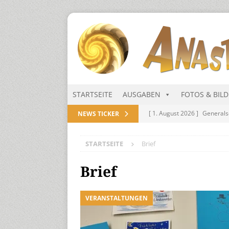
STARTSEITE
AUSGABEN
FOTOS & BIL
[ 1. August 2026 ]
Generals
NEWS TICKER
NITRAMIEN
STARTSEITE
Brief
[ 1. August 2026 ]
Niarts Mu
[ 31. Juli 2026 ]
Des Himmel
Brief
[ 31. Juli 2026 ]
Generalsekre
VERANSTALTUNGEN
[ 1. August 2026 ]
Die Niar