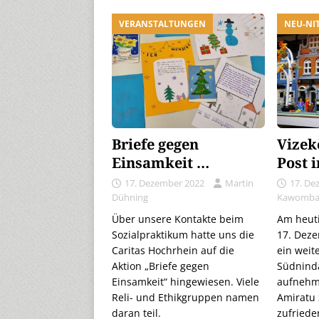
VERANSTALTUNGEN
NEU-NI
Briefe gegen
Vizek
Einsamkeit …
Post 
17. Dezember 2022
Martin
17. De
Dühning
Kawomb
Über unsere Kontakte beim
Am heut
Sozialpraktikum hatte uns die
17. Deze
Caritas Hochrhein auf die
ein weit
Aktion „Briefe gegen
Südninda
Einsamkeit“ hingewiesen. Viele
aufnehme
Reli- und Ethikgruppen namen
Amiratu 
daran teil.
zufriede