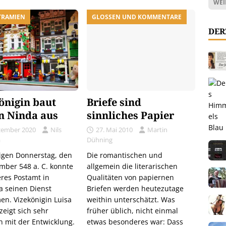
WEI
TRAMIEN
GLOSSEN UND KOMMENTARE
DER
önigin baut
Briefe sind
in Ninda aus
sinnliches Papier
zember 2020
Nils
27. Mai 2010
Martin
a
Dühning
igen Donnerstag, den
Die romantischen und
mber 548 a. C. konnte
allgemein die literarischen
eres Postamt in
Qualitäten von papiernen
 seinen Dienst
Briefen werden heutezutage
n. Vizekönigin Luisa
weithin unterschätzt. Was
zeigt sich sehr
früher üblich, nicht einmal
n mit der Entwicklung.
etwas besonderes war: Dass