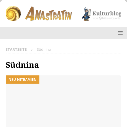
STARTSEITE
Südnina
Südnina
NEU-NITRAMIEN