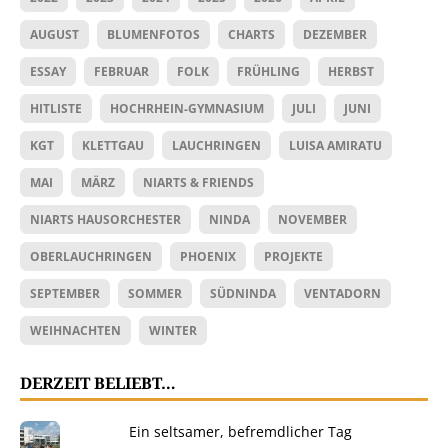
AUGUST
BLUMENFOTOS
CHARTS
DEZEMBER
ESSAY
FEBRUAR
FOLK
FRÜHLING
HERBST
HITLISTE
HOCHRHEIN-GYMNASIUM
JULI
JUNI
KGT
KLETTGAU
LAUCHRINGEN
LUISA AMIRATU
MAI
MÄRZ
NIARTS & FRIENDS
NIARTS HAUSORCHESTER
NINDA
NOVEMBER
OBERLAUCHRINGEN
PHOENIX
PROJEKTE
SEPTEMBER
SOMMER
SÜDNINDA
VENTADORN
WEIHNACHTEN
WINTER
DERZEIT BELIEBT…
Ein seltsamer, befremdlicher Tag