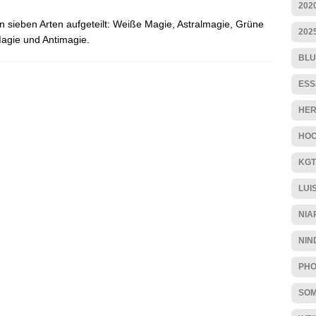
202
n sieben Arten aufgeteilt: Weiße Magie, Astralmagie, Grüne
202
agie und Antimagie.
BLU
ESS
HER
HOC
KGT
LUI
NIA
NIN
PHO
SO