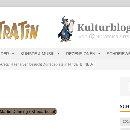
LDER
KÜNSTE & MUSIK
REZENSIONEN
SCHREIBW
kretär Raenarven besucht Dürregebiete in Ninda
NEU-
sik wird erst mal unöffentlich…
ALLGEMEIN
s Blau
MALMEDIEN UND RATGEBER
tär stellt Streichliste vor
NEU-NITRAMIEN
SC
s Charts im August 2026
MUSIK
201