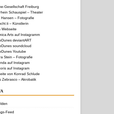
e-Gesellschaft Freiburg
hein Schauspiel – Theater
 Hansen – Fotografie
cht.ti – Künstlerin
s Webseite
mica Arts auf Instagramm
eDunes deviantART
eDunes soundcloud
eDunes Youtube
a Stein – Fotografie
nda auf Instagram
ris auf Instagram
eite von Konrad Schlude
s Zebrasco – Akrobatik
TA
lden
ags-Feed