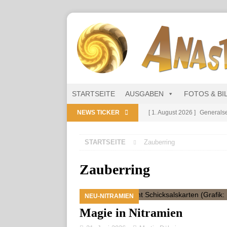
STARTSEITE
AUSGABEN
FOTOS & BI
NEWS TICKER
[ 1. August 2026 ]
Generalse
NITRAMIEN
STARTSEITE
Zauberring
[ 1. August 2026 ]
Niarts Mu
[ 31. Juli 2026 ]
Des Himmel
Zauberring
[ 31. Juli 2026 ]
Generalsekre
NEU-NITRAMIEN
[ 1. August 2026 ]
Die Niart
Magie in Nitramien