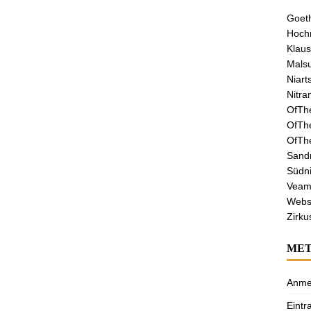
Goeth
Hochr
Klaus
Malsu
Niart
Nitra
OfTh
OfTh
OfTh
Sandr
Südni
Veamo
Webs
Zirku
ME
Anme
Eintr