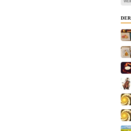
WEI
DER