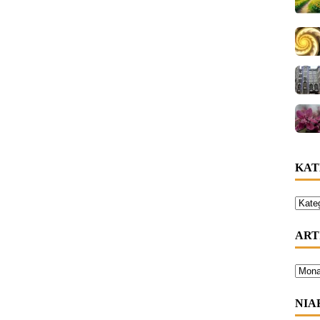
KAT
ART
NIA