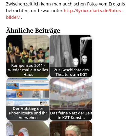
Zwischenzeitlich kann man auch schon Fotos vom Ereignis
betrachten, und zwar unter
http://lyrixx.niarts.de/fotos-
bilder/
.
Ähnliche Beiträge
Rampensau 2011 -
wieder mal ein volles
Zur Geschichte des
Haus
Theaters am KGT
Der Aufstieg der
Phoenixseite und ihr
Das feine Netz der Zeit
Verwehen
in KGT-Kunst...