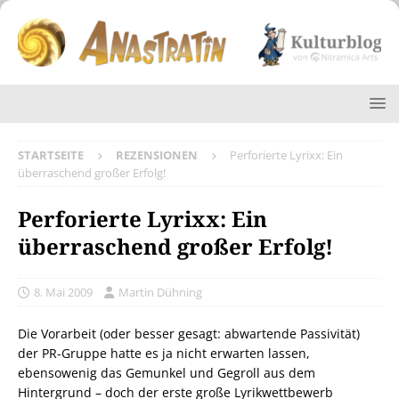
STARTSEITE
REZENSIONEN
Perforierte Lyrixx: Ein
überraschend großer Erfolg!
Perforierte Lyrixx: Ein
überraschend großer Erfolg!
8. Mai 2009
Martin Dühning
Die Vorarbeit (oder besser gesagt: abwartende Passivität)
der PR-Gruppe hatte es ja nicht erwarten lassen,
ebensowenig das Gemunkel und Gegroll aus dem
Hintergrund – doch der erste große Lyrikwettbewerb