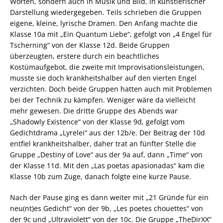
Worten, sondern auch in Musik und Bild, in künstlerischer
Darstellung wiedergegeben. Teils schrieben die Gruppen
eigene, kleine, lyrische Dramen. Den Anfang machte die
Klasse 10a mit „Ein Quantum Liebe“, gefolgt von „4 Engel für
Tscherning“ von der Klasse 12d. Beide Gruppen
überzeugten, erstere durch ein beachtliches
Kostümaufgebot, die zweite mit Improvisationsleistungen,
musste sie doch krankheitshalber auf den vierten Engel
verzichten. Doch beide Gruppen hatten auch mit Problemen
bei der Technik zu kämpfen. Weniger wäre da vielleicht
mehr gewesen. Die dritte Gruppe des Abends war
„Shadowly Existence“ von der Klasse 9d, gefolgt vom
Gedichtdrama „Lyrelei“ aus der 12b/e. Der Beitrag der 10d
entfiel krankheitshalber, daher trat an fünfter Stelle die
Gruppe „Destiny of Love“ aus der 9a auf, dann „Time“ von
der Klasse 11d. Mit den „Las poetas apasionadas“ kam die
Klasse 10b zum Zuge, danach folgte eine kurze Pause.
Nach der Pause ging es dann weiter mit „21 Gründe für ein
neu(nt)es Gedicht“ von der 9b, „Les poetes chouettes“ von
der 9c und „Ultraviolett“ von der 10c. Die Gruppe „TheDirXX“