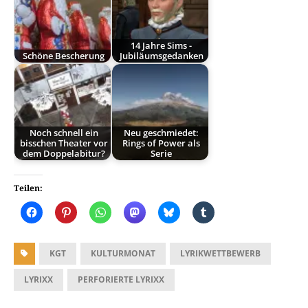
14 Jahre Sims -
Schöne Bescherung
Jubiläumsgedanken
Noch schnell ein
Neu geschmiedet:
bisschen Theater vor
Rings of Power als
dem Doppelabitur?
Serie
Teilen:
KGT
KULTURMONAT
LYRIKWETTBEWERB
LYRIXX
PERFORIERTE LYRIXX