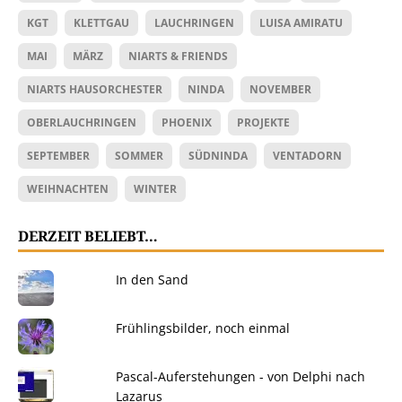
KGT
KLETTGAU
LAUCHRINGEN
LUISA AMIRATU
MAI
MÄRZ
NIARTS & FRIENDS
NIARTS HAUSORCHESTER
NINDA
NOVEMBER
OBERLAUCHRINGEN
PHOENIX
PROJEKTE
SEPTEMBER
SOMMER
SÜDNINDA
VENTADORN
WEIHNACHTEN
WINTER
DERZEIT BELIEBT…
In den Sand
Frühlingsbilder, noch einmal
Pascal-Auferstehungen - von Delphi nach
Lazarus