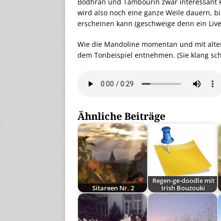
Bodhran und Tambourin zwar interessant k
wird also noch eine ganze Weile dauern, b
erscheinen kann (geschweige denn ein Livea
Wie die Mandoline momentan und mit alten,
dem Tonbeispiel entnehmen. (Sie klang sch
Ähnliche Beiträge
Regen-ge-doodle mit
Sitareen Nr. 2
Irish Bouzouki