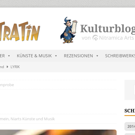
DER
KÜNSTE & MUSIK
REZENSIONEN
SCHREIBWERK
and
LYRIK
ekretär Raenarven besucht Dürregebiete in Ninda
NEU-
enprobe
sik wird erst mal unöffentlich…
ALLGEMEIN
s Blau
MALMEDIEN UND RATGEBER
SCH
ts Charts im August 2026
MUSIK
emein
,
Niarts Künste und Musik
201