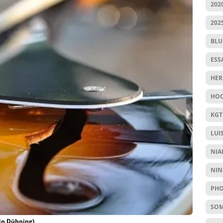
202
202
BL
ESS
HER
HOC
KGT
LUI
NIA
NIN
PHO
SO
tin Dühning)