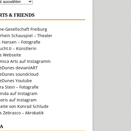
RTS & FRIENDS
e-Gesellschaft Freiburg
rhein Schauspiel – Theater
 Hansen – Fotografie
cht.ti – Künstlerin
ts Webseite
amica Arts auf Instagramm
eDunes deviantART
eDunes soundcloud
eDunes Youtube
a Stein – Fotografie
inda auf Instagram
oris auf Instagram
eite von Konrad Schlude
s Zebrasco – Akrobatik
A