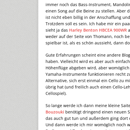
immer noch das Bass-Instrument, Mandolin
einen Song auf die Beine zu stellen. Aber 
ist nicht eben billig in der Anschaffung un
Trotzdem soll es sein. Ich habe mir ein p
sieht ja das
Harley Benton HBCEA 900WR
a
weder auf der Seite von Thomann, noch bei 
spielbar ist, als es schön aussieht, dann d
Gute Erfahrungen scheint eine andere Blo
haben. Vielleicht wird es aber auch einfac
Höhenflüge abgeben wird, aber womöglich 
Yamaha-Instrumente funktionieren recht zuv
Alternative, sich erst einmal ein Cello zu
übrig hat (und freilich auch einen Cello-L
Cellospiel).
So lange werde ich dann meine kleine Sa
Bouzouki
benötigt dringend einen neuen S
das auch gut tun und außerdem ging dort 
Und dann werde ich mir womöglich noch wa