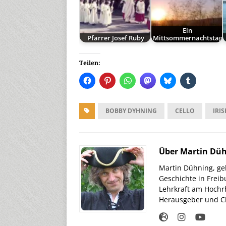
Ein
Pfarrer Josef Ruby
Mittsommernachtstag
Teilen:
BOBBY DYHNING
CELLO
IRI
Über Martin Dü
Martin Dühning, geb
Geschichte in Freib
Lehrkraft am Hochr
Herausgeber und Ch