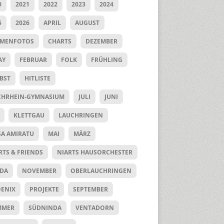
0
2021
2022
2023
2024
5
2026
APRIL
AUGUST
UMENFOTOS
CHARTS
DEZEMBER
AY
FEBRUAR
FOLK
FRÜHLING
BST
HITLISTE
HRHEIN-GYMNASIUM
JULI
JUNI
KLETTGAU
LAUCHRINGEN
SA AMIRATU
MAI
MÄRZ
RTS & FRIENDS
NIARTS HAUSORCHESTER
DA
NOVEMBER
OBERLAUCHRINGEN
ENIX
PROJEKTE
SEPTEMBER
MMER
SÜDNINDA
VENTADORN