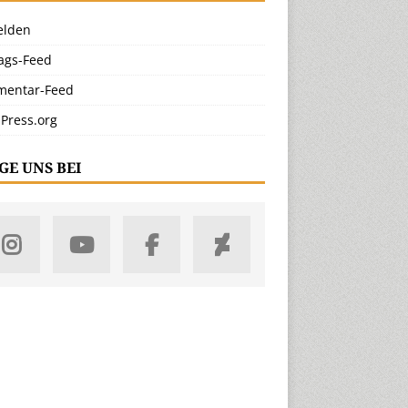
lden
rags-Feed
entar-Feed
Press.org
GE UNS BEI