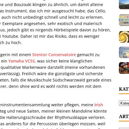
e und Bouzouki klingen zu ähnlich, um damit alleine
das Instrument, das ich mir ausgesucht habe, das Cello,
d auch nicht unbedingt schnell und leicht zu erlernen.
aar Exemplare angesehen, sehr exotisch und malerisch
us, jedoch gibt es nirgends Hörbeispiele davon zu hören,
Youtube. Daher ist mir das Risiko, dass es weniger
och zu hoch.
ggerin mit einem
Stentor Conservatoire
gemacht zu
h ein
Yamaha VC5S
, was sicher keine klanglichen
qualitative Markenware darstellt (meine vorhandenen
erlässig). Freilich wäre die günstigste und sicherste
 mieten, falls die Musikschule Südschwarzwald gerade eines
ehrer, denn ohne wird es wohl nichts werden mit dem
KAT
iteninstrumentensammlung weiter pflegen, meine
Irish
teg und neue Saiten, meiner kleinen Mandoline könnte
ART
die Halterungsschraube der Rhythmusklappe verloren.
s anderes für die Percussion überlegen müssen, weil