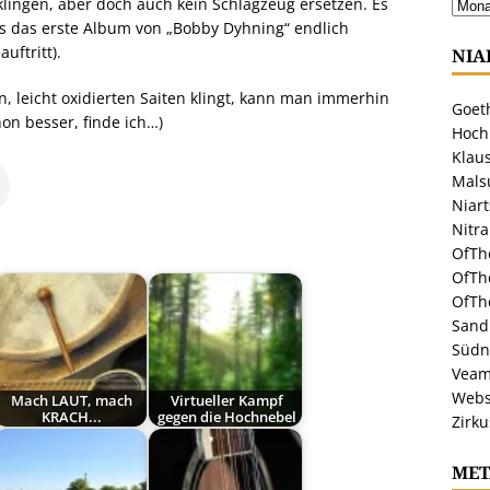
lingen, aber doch auch kein Schlagzeug ersetzen. Es
is das erste Album von „Bobby Dyhning“ endlich
uftritt).
NIA
 leicht oxidierten Saiten klingt, kann man immerhin
Goeth
on besser, finde ich…)
Hoch
Klaus
Malsu
Niar
Nitr
OfTh
OfTh
OfTh
Sandr
Südn
Veam
Webs
Mach LAUT, mach
Virtueller Kampf
KRACH...
gegen die Hochnebel
Zirku
MET