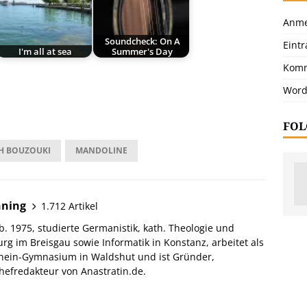
Anme
Soundcheck: On A
Eint
I'm all at sea
Summer's Day
Komm
Word
FOL
SH BOUZOUKI
MANDOLINE
hning
1.712 Artikel
. 1975, studierte Germanistik, kath. Theologie und
urg im Breisgau sowie Informatik in Konstanz, arbeitet als
hein-Gymnasium in Waldshut und ist Gründer,
efredakteur von Anastratin.de.